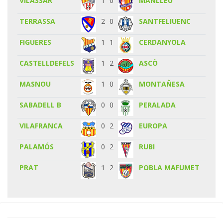
VILASSAR
1
0
MANLLEU
TERRASSA
2
0
SANTFELIUENC
FIGUERES
1
1
CERDANYOLA
CASTELLDEFELS
1
2
ASCÒ
MASNOU
1
0
MONTAÑESA
SABADELL B
0
0
PERALADA
VILAFRANCA
0
2
EUROPA
PALAMÓS
0
2
RUBI
PRAT
1
2
POBLA MAFUMET