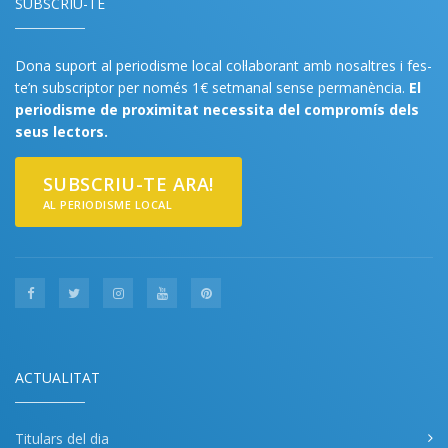
SUBSCRIU-TE
Dona suport al periodisme local col·laborant amb nosaltres i fes-
te’n subscriptor per només 1€ setmanal sense permanència.
El
periodisme de proximitat necessita del compromís dels
seus lectors.
SUBSCRIU-TE ARA!
AL PERIODISME LOCAL
ACTUALITAT
Titulars del dia