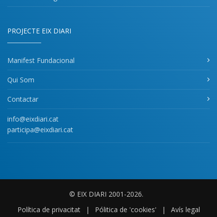
PROJECTE EIX DIARI
Manifest Fundacional
Qui Som
Contactar
info@eixdiari.cat
participa@eixdiari.cat
© EIX DIARI 2001-2026.
Política de privacitat
|
Pólitica de 'cookies'
|
Avís legal