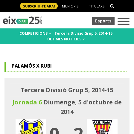
SUBSCRIU-TE ARA!
MUNICIPIS
|
TITULARS
Esports
COMPETICIONS
Tercera Divisió Grup 5, 2014-15
ÚLTIMES NOTICIES
PALAMÓS X RUBI
Tercera Divisió Grup 5, 2014-15
Jornada 6
Diumenge, 5 d'octubre de
2014
0
-
2