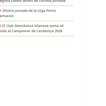
egona Divisió abans de l’última jornada
Última jornada de la Lliga Petits
amurais
El Club Gimnàstica Vilanova suma 44
odis al Campionat de Catalunya 2026