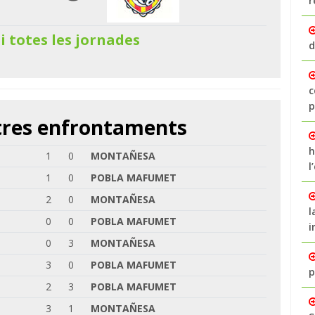
r
 i totes les jornades
d
c
p
ltres enfrontaments
h
1
0
MONTAÑESA
l
1
0
POBLA MAFUMET
2
0
MONTAÑESA
l
0
0
POBLA MAFUMET
i
0
3
MONTAÑESA
3
0
POBLA MAFUMET
p
2
3
POBLA MAFUMET
3
1
MONTAÑESA