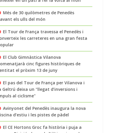
enéixer en un pati a fer la volta al món
Més de 30 quilòmetres de Penedès
avant els ulls del món
El Tour de França travessa el Penedès i
onverteix les carreteres en una gran festa
opular
El Club Gimnàstica Vilanova
omenatjarà cinc figures històriques de
’entitat el pròxim 13 de juny
El pas del Tour de França per Vilanova i
a Geltrú deixa un "llegat d’inversions i
mpuls al ciclisme"
Avinyonet del Penedès inaugura la nova
iscina d’estiu i les pistes de pàdel
El CE Hortons Groc fa història i puja a