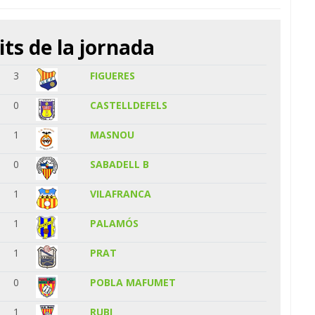
its de la jornada
3
FIGUERES
0
CASTELLDEFELS
1
MASNOU
0
SABADELL B
1
VILAFRANCA
1
PALAMÓS
1
PRAT
0
POBLA MAFUMET
1
RUBI