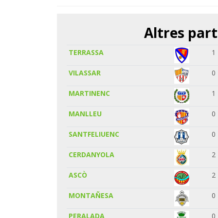
Altres part
TERRASSA
1
VILASSAR
0
MARTINENC
1
MANLLEU
0
SANTFELIUENC
0
CERDANYOLA
2
ASCÒ
2
MONTAÑESA
0
PERALADA
0