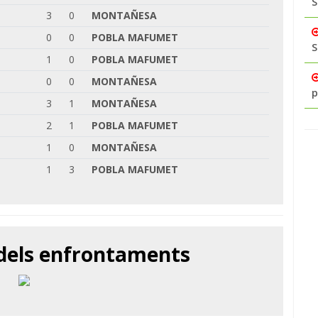
S
3
0
MONTAÑESA
0
0
POBLA MAFUMET
S
1
0
POBLA MAFUMET
0
0
MONTAÑESA
p
3
1
MONTAÑESA
2
1
POBLA MAFUMET
1
0
MONTAÑESA
1
3
POBLA MAFUMET
 dels enfrontaments