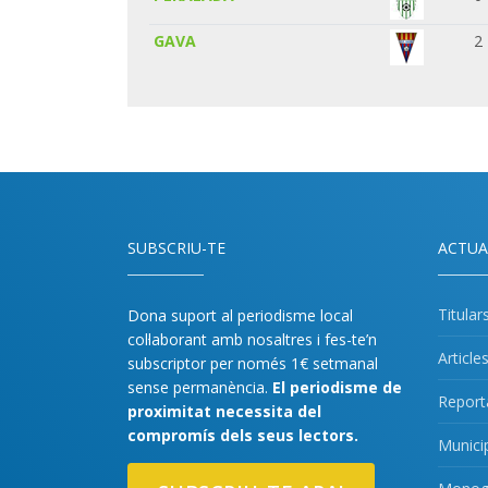
GAVA
2
SUBSCRIU-TE
ACTUA
Titular
Dona suport al periodisme local
col·laborant amb nosaltres i fes-te’n
Article
subscriptor per només 1€ setmanal
sense permanència.
El periodisme de
Report
proximitat necessita del
compromís dels seus lectors.
Munici