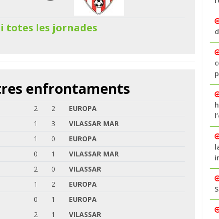
r
 i totes les jornades
d
c
p
ltres enfrontaments
h
2
2
EUROPA
l
1
3
VILASSAR MAR
1
0
EUROPA
l
0
1
VILASSAR MAR
i
2
0
VILASSAR
1
2
EUROPA
S
0
1
EUROPA
2
1
VILASSAR