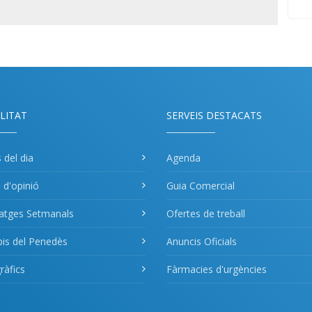
LITAT
SERVEIS DESTACATS
s del dia
Agenda
s d'opinió
Guia Comercial
atges Setmanals
Ofertes de treball
pis del Penedès
Anuncis Oficials
àfics
Fàrmacies d'urgències