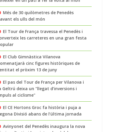
enéixer en un pati a fer la volta al món
Més de 30 quilòmetres de Penedès
avant els ulls del món
El Tour de França travessa el Penedès i
onverteix les carreteres en una gran festa
opular
El Club Gimnàstica Vilanova
omenatjarà cinc figures històriques de
’entitat el pròxim 13 de juny
El pas del Tour de França per Vilanova i
a Geltrú deixa un "llegat d’inversions i
mpuls al ciclisme"
El CE Hortons Groc fa història i puja a
egona Divisió abans de l’última jornada
Avinyonet del Penedès inaugura la nova