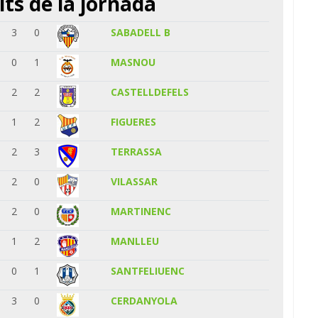
its de la jornada
3
0
SABADELL B
0
1
MASNOU
2
2
CASTELLDEFELS
1
2
FIGUERES
2
3
TERRASSA
2
0
VILASSAR
2
0
MARTINENC
1
2
MANLLEU
0
1
SANTFELIUENC
3
0
CERDANYOLA