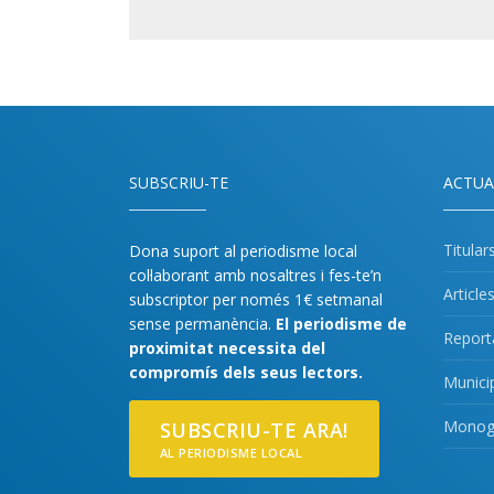
SUBSCRIU-TE
ACTUA
Titular
Dona suport al periodisme local
col·laborant amb nosaltres i fes-te’n
Article
subscriptor per només 1€ setmanal
sense permanència.
El periodisme de
Report
proximitat necessita del
compromís dels seus lectors.
Munici
Monogr
SUBSCRIU-TE ARA!
AL PERIODISME LOCAL