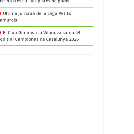
iscina d’estiu i les pistes de pàdel
Última jornada de la Lliga Petits
amurais
El Club Gimnàstica Vilanova suma 44
odis al Campionat de Catalunya 2026