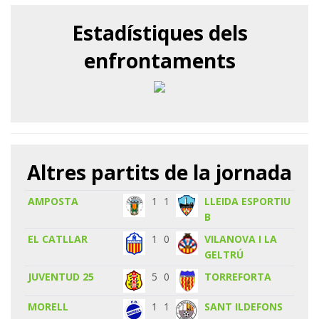
Estadístiques dels
enfrontaments
Altres partits de la jornada
AMPOSTA
1
1
LLEIDA ESPORTIU
B
EL CATLLAR
1
0
VILANOVA I LA
GELTRÚ
JUVENTUD 25
5
0
TORREFORTA
MORELL
1
1
SANT ILDEFONS