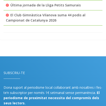
Última jornada de la Lliga Petits Samurais
El Club Gimnàstica Vilanova suma 44 podis al
Campionat de Catalunya 2026
SUBSCRIU-TE
Dona suport al periodisme local col·laborant amb nosaltres i fes-
te’n subscriptor per només 1€ setmanal sense permanència.
El
periodisme de proximitat necessita del compromís dels
seus lectors.