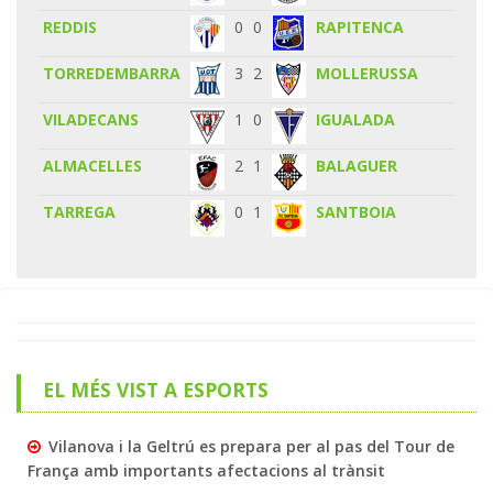
REDDIS
0
0
RAPITENCA
TORREDEMBARRA
3
2
MOLLERUSSA
VILADECANS
1
0
IGUALADA
ALMACELLES
2
1
BALAGUER
TARREGA
0
1
SANTBOIA
EL MÉS VIST A ESPORTS
Vilanova i la Geltrú es prepara per al pas del Tour de
França amb importants afectacions al trànsit