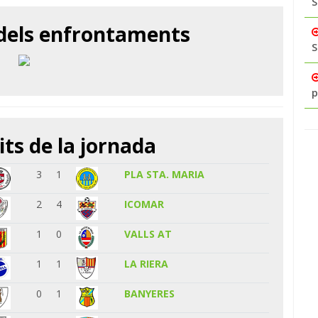
S
 dels enfrontaments
S
p
its de la jornada
3
1
PLA STA. MARIA
2
4
ICOMAR
1
0
VALLS AT
1
1
LA RIERA
0
1
BANYERES