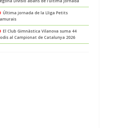
egona Divisió abans de l’última jornada
Última jornada de la Lliga Petits
amurais
El Club Gimnàstica Vilanova suma 44
odis al Campionat de Catalunya 2026