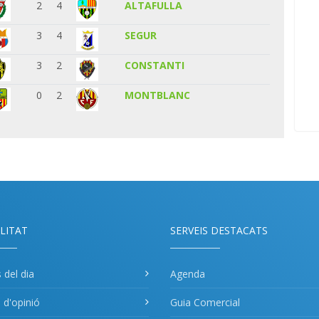
2
4
ALTAFULLA
3
4
SEGUR
3
2
CONSTANTI
0
2
MONTBLANC
LITAT
SERVEIS DESTACATS
s del dia
Agenda
s d'opinió
Guia Comercial