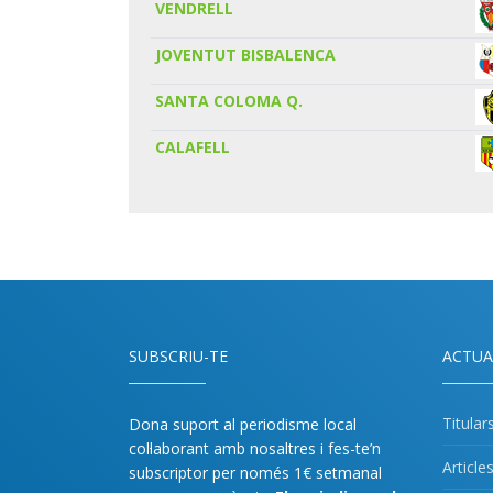
VENDRELL
JOVENTUT BISBALENCA
SANTA COLOMA Q.
CALAFELL
SUBSCRIU-TE
ACTUA
Titular
Dona suport al periodisme local
col·laborant amb nosaltres i fes-te’n
Article
subscriptor per només 1€ setmanal