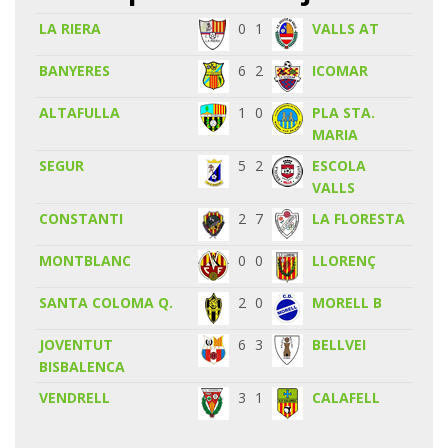
LA RIERA
0
1
VALLS AT
BANYERES
6
2
ICOMAR
ALTAFULLA
1
0
PLA STA.
MARIA
SEGUR
5
2
ESCOLA
VALLS
CONSTANTI
2
7
LA FLORESTA
MONTBLANC
0
0
LLORENÇ
SANTA COLOMA Q.
2
0
MORELL B
JOVENTUT
6
3
BELLVEI
BISBALENCA
VENDRELL
3
1
CALAFELL