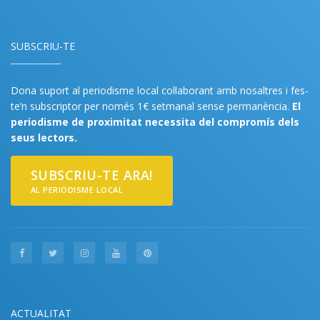
SUBSCRIU-TE
Dona suport al periodisme local col·laborant amb nosaltres i fes-
te’n subscriptor per només 1€ setmanal sense permanència.
El
periodisme de proximitat necessita del compromís dels
seus lectors.
SUBSCRIU-TE ARA!
AL PERIODISME LOCAL
ACTUALITAT