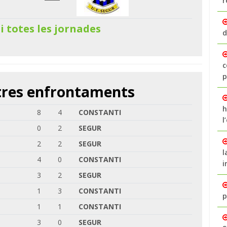
r
 i totes les jornades
d
c
p
ltres enfrontaments
h
8
4
CONSTANTI
l
0
2
SEGUR
2
2
SEGUR
l
4
0
CONSTANTI
i
3
2
SEGUR
1
3
CONSTANTI
p
1
1
CONSTANTI
3
0
SEGUR