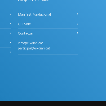
Manifest Fundacional
Qui Som
Contactar
info@eixdiari.cat
participa@eixdiari.cat