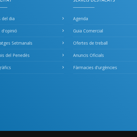
s del dia
Agenda
s d'opinió
Guia Comercial
atges Setmanals
Ofertes de treball
pis del Penedès
Anuncis Oficials
àfics
Fàrmacies d'urgències