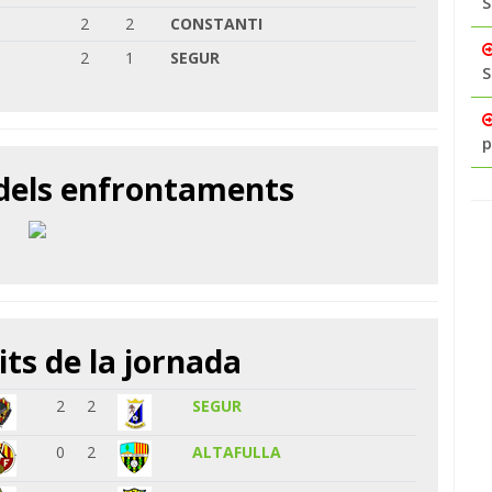
S
2
2
CONSTANTI
2
1
SEGUR
S
p
 dels enfrontaments
its de la jornada
2
2
SEGUR
0
2
ALTAFULLA