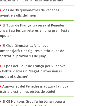
enéixer en un pati a fer la volta al món
Més de 30 quilòmetres de Penedès
avant els ulls del món
El Tour de França travessa el Penedès i
onverteix les carreteres en una gran festa
opular
El Club Gimnàstica Vilanova
omenatjarà cinc figures històriques de
’entitat el pròxim 13 de juny
El pas del Tour de França per Vilanova i
a Geltrú deixa un "llegat d’inversions i
mpuls al ciclisme"
Avinyonet del Penedès inaugura la nova
iscina d’estiu i les pistes de pàdel
El CE Hortons Groc fa història i puja a