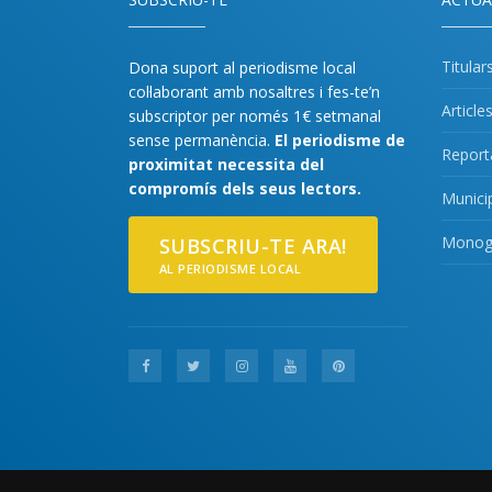
Titular
Dona suport al periodisme local
col·laborant amb nosaltres i fes-te’n
Article
subscriptor per només 1€ setmanal
sense permanència.
El periodisme de
Report
proximitat necessita del
compromís dels seus lectors.
Munici
Monogr
SUBSCRIU-TE ARA!
AL PERIODISME LOCAL