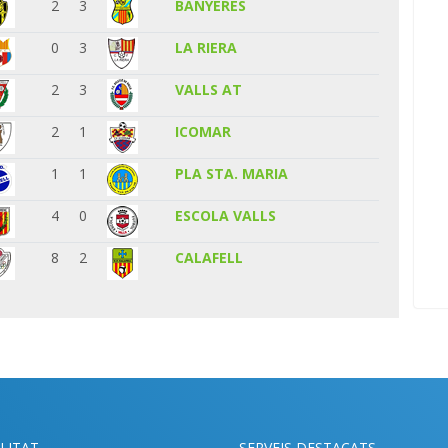
2
3
BANYERES
0
3
LA RIERA
2
3
VALLS AT
2
1
ICOMAR
1
1
PLA STA. MARIA
4
0
ESCOLA VALLS
8
2
CALAFELL
LITAT
SERVEIS DESTACATS