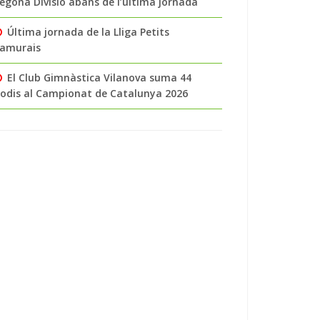
egona Divisió abans de l’última jornada
Última jornada de la Lliga Petits
amurais
El Club Gimnàstica Vilanova suma 44
odis al Campionat de Catalunya 2026