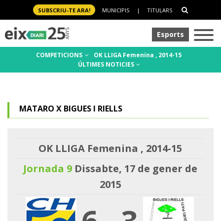
SUBSCRIU-TE ARA!
MUNICIPIS
|
TITULARS
Esports
COMPETICIONS
OK LLIGA Femenina , 2014-15
ÚLTIMES NOTICIES
MATARO X BIGUES I RIELLS
OK LLIGA Femenina , 2014-15
Jornada 9
Dissabte, 17 de gener de
2015
6
-
3