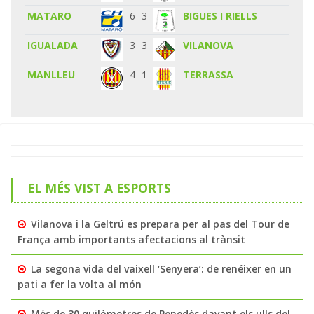
MATARO
6
3
BIGUES I RIELLS
IGUALADA
3
3
VILANOVA
MANLLEU
4
1
TERRASSA
EL MÉS VIST A ESPORTS
Vilanova i la Geltrú es prepara per al pas del Tour de
França amb importants afectacions al trànsit
La segona vida del vaixell ‘Senyera’: de renéixer en un
pati a fer la volta al món
Més de 30 quilòmetres de Penedès davant els ulls del