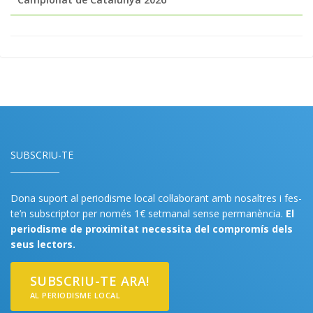
SUBSCRIU-TE
Dona suport al periodisme local col·laborant amb nosaltres i fes-
te’n subscriptor per només 1€ setmanal sense permanència.
El
periodisme de proximitat necessita del compromís dels
seus lectors.
SUBSCRIU-TE ARA!
AL PERIODISME LOCAL