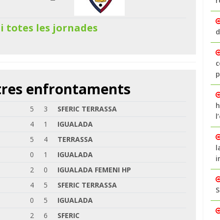
r
 i totes les jornades
d
c
p
ltres enfrontaments
h
5
3
SFERIC TERRASSA
l
4
1
IGUALADA
5
4
TERRASSA
l
0
1
IGUALADA
i
2
0
IGUALADA FEMENI HP
4
5
SFERIC TERRASSA
S
0
5
IGUALADA
2
6
SFERIC