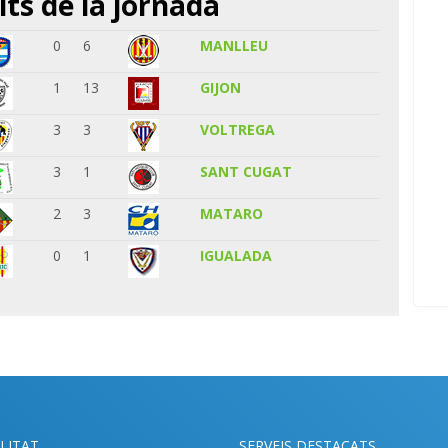
its de la jornada
0
6
MANLLEU
1
13
GIJON
3
3
VOLTREGA
3
1
SANT CUGAT
2
3
MATARO
0
1
IGUALADA
LITAT
SERVEIS DESTACATS