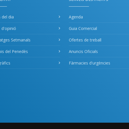
s del dia
Agenda
s d'opinió
Guia Comercial
atges Setmanals
Ofertes de treball
pis del Penedès
Anuncis Oficials
àfics
Fàrmacies d'urgències