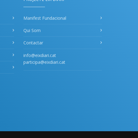
Manifest Fundacional
Qui Som
Contactar
info@eixdiari.cat
participa@eixdiari.cat