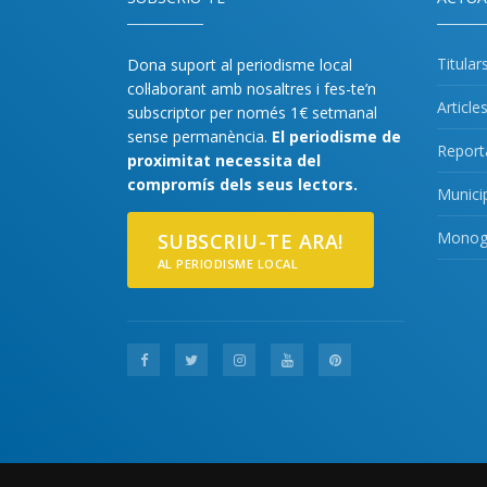
Titular
Dona suport al periodisme local
col·laborant amb nosaltres i fes-te’n
Article
subscriptor per només 1€ setmanal
sense permanència.
El periodisme de
Report
proximitat necessita del
compromís dels seus lectors.
Munici
Monogr
SUBSCRIU-TE ARA!
AL PERIODISME LOCAL