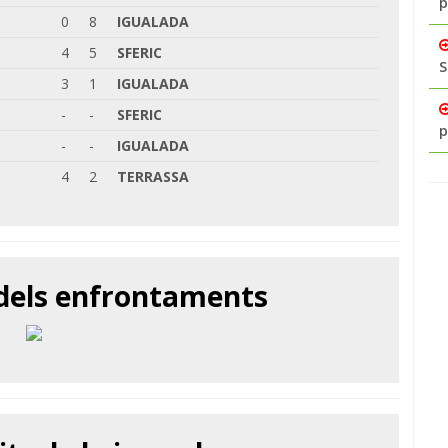
p
0
8
IGUALADA
4
5
SFERIC
S
3
1
IGUALADA
-
-
SFERIC
p
-
-
IGUALADA
4
2
TERRASSA
 dels enfrontaments