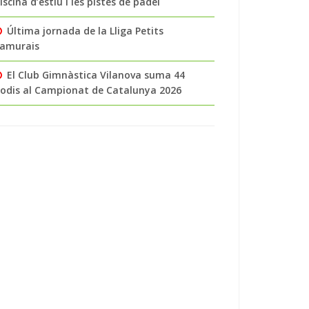
iscina d’estiu i les pistes de pàdel
Última jornada de la Lliga Petits
amurais
El Club Gimnàstica Vilanova suma 44
odis al Campionat de Catalunya 2026