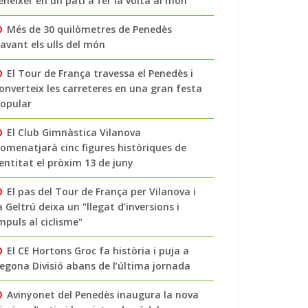
enéixer en un pati a fer la volta al món
Més de 30 quilòmetres de Penedès
avant els ulls del món
El Tour de França travessa el Penedès i
onverteix les carreteres en una gran festa
opular
El Club Gimnàstica Vilanova
omenatjarà cinc figures històriques de
’entitat el pròxim 13 de juny
El pas del Tour de França per Vilanova i
a Geltrú deixa un "llegat d’inversions i
mpuls al ciclisme"
El CE Hortons Groc fa història i puja a
egona Divisió abans de l’última jornada
Avinyonet del Penedès inaugura la nova