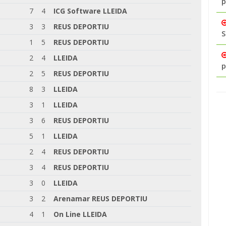
p
7
4
ICG Software LLEIDA
3
3
REUS DEPORTIU
S
1
5
REUS DEPORTIU
2
4
LLEIDA
p
2
5
REUS DEPORTIU
8
3
LLEIDA
3
1
LLEIDA
3
6
REUS DEPORTIU
5
1
LLEIDA
2
4
REUS DEPORTIU
3
4
REUS DEPORTIU
3
0
LLEIDA
3
2
Arenamar REUS DEPORTIU
4
1
On Line LLEIDA