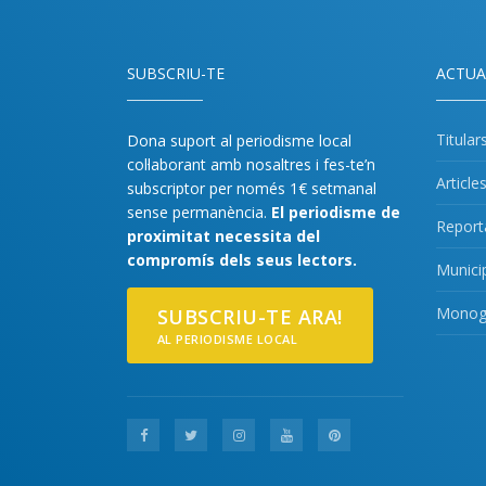
SUBSCRIU-TE
ACTUA
Titular
Dona suport al periodisme local
col·laborant amb nosaltres i fes-te’n
Article
subscriptor per només 1€ setmanal
sense permanència.
El periodisme de
Report
proximitat necessita del
compromís dels seus lectors.
Munici
Monogr
SUBSCRIU-TE ARA!
AL PERIODISME LOCAL