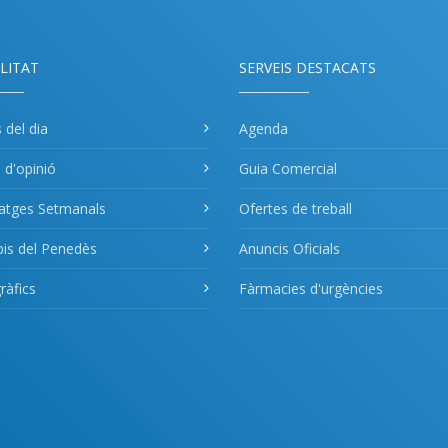
LITAT
SERVEIS DESTACATS
s del dia
Agenda
s d'opinió
Guia Comercial
atges Setmanals
Ofertes de treball
pis del Penedès
Anuncis Oficials
àfics
Fàrmacies d'urgències