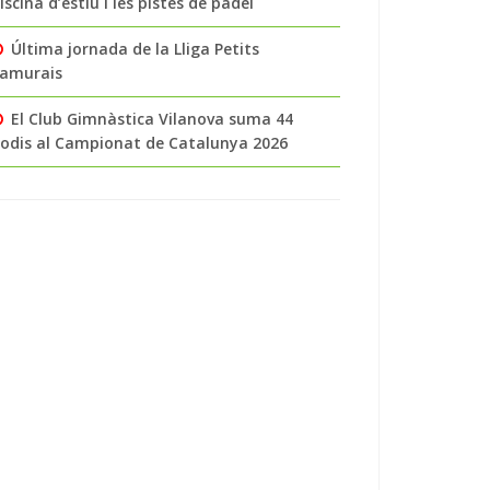
iscina d’estiu i les pistes de pàdel
Última jornada de la Lliga Petits
amurais
El Club Gimnàstica Vilanova suma 44
odis al Campionat de Catalunya 2026