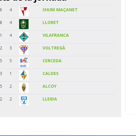
6
4
SHUM MAÇANET
8
4
LLORET
1
4
VILAFRANCA
2
3
VOLTREGÀ
5
5
CERCEDA
3
1
CALDES
5
2
ALCOY
2
2
LLEIDA