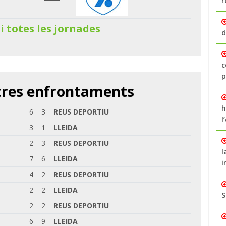
r
 i totes les jornades
d
c
p
ltres enfrontaments
h
6
3
REUS DEPORTIU
l
3
1
LLEIDA
2
3
REUS DEPORTIU
l
7
6
LLEIDA
i
4
2
REUS DEPORTIU
2
2
LLEIDA
S
2
2
REUS DEPORTIU
6
9
LLEIDA