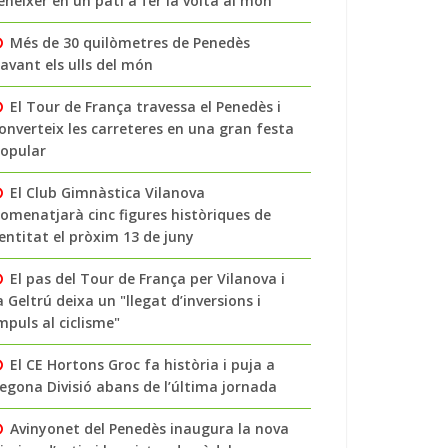
enéixer en un pati a fer la volta al món
Més de 30 quilòmetres de Penedès
avant els ulls del món
El Tour de França travessa el Penedès i
onverteix les carreteres en una gran festa
opular
El Club Gimnàstica Vilanova
omenatjarà cinc figures històriques de
’entitat el pròxim 13 de juny
El pas del Tour de França per Vilanova i
a Geltrú deixa un "llegat d’inversions i
mpuls al ciclisme"
El CE Hortons Groc fa història i puja a
egona Divisió abans de l’última jornada
Avinyonet del Penedès inaugura la nova