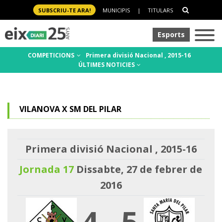
SUBSCRIU-TE ARA!
MUNICIPIS
|
TITULARS
Esports
COMPETICIONS
Primera divisió Nacional , 2015-16
ÚLTIMES NOTICIES
VILANOVA X SM DEL PILAR
Primera divisió Nacional , 2015-16
Jornada 17
Dissabte, 27 de febrer de
2016
4
-
5