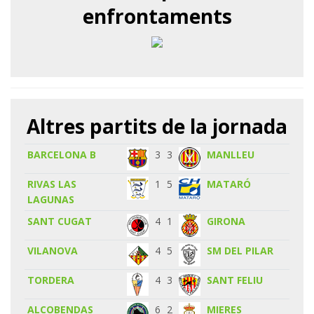
enfrontaments
Altres partits de la jornada
BARCELONA B
3
3
MANLLEU
RIVAS LAS
1
5
MATARÓ
LAGUNAS
SANT CUGAT
4
1
GIRONA
VILANOVA
4
5
SM DEL PILAR
TORDERA
4
3
SANT FELIU
ALCOBENDAS
6
2
MIERES