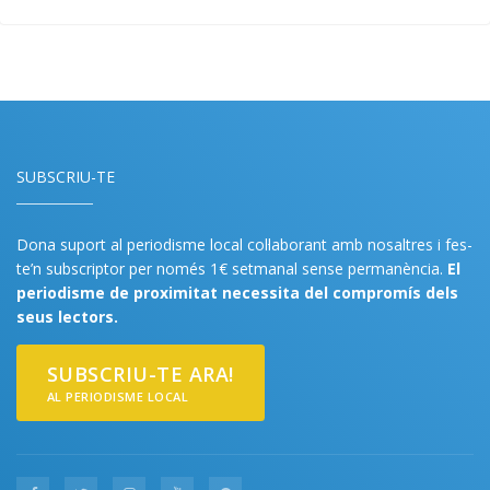
SUBSCRIU-TE
Dona suport al periodisme local col·laborant amb nosaltres i fes-
te’n subscriptor per només 1€ setmanal sense permanència.
El
periodisme de proximitat necessita del compromís dels
seus lectors.
SUBSCRIU-TE ARA!
AL PERIODISME LOCAL