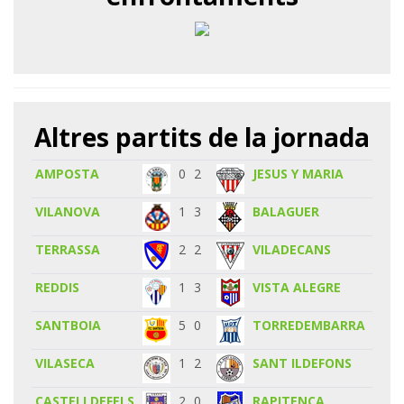
Altres partits de la jornada
AMPOSTA
0
2
JESUS Y MARIA
VILANOVA
1
3
BALAGUER
TERRASSA
2
2
VILADECANS
REDDIS
1
3
VISTA ALEGRE
SANTBOIA
5
0
TORREDEMBARRA
VILASECA
1
2
SANT ILDEFONS
CASTELLDEFELS
2
0
RAPITENCA