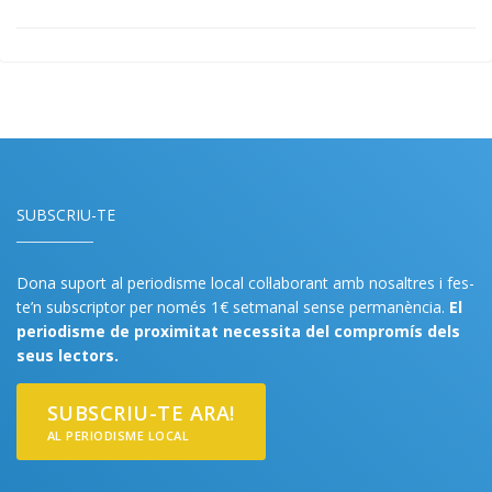
SUBSCRIU-TE
Dona suport al periodisme local col·laborant amb nosaltres i fes-
te’n subscriptor per només 1€ setmanal sense permanència.
El
periodisme de proximitat necessita del compromís dels
seus lectors.
SUBSCRIU-TE ARA!
AL PERIODISME LOCAL