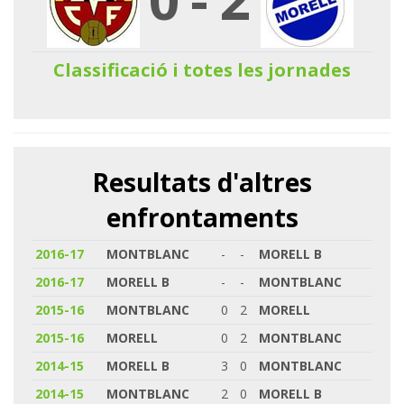
Classificació i totes les jornades
Resultats d'altres
enfrontaments
2016-17
MONTBLANC
-
-
MORELL B
2016-17
MORELL B
-
-
MONTBLANC
2015-16
MONTBLANC
0
2
MORELL
2015-16
MORELL
0
2
MONTBLANC
2014-15
MORELL B
3
0
MONTBLANC
2014-15
MONTBLANC
2
0
MORELL B