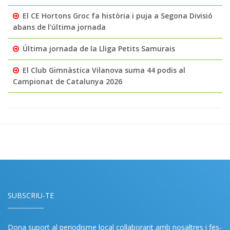
El CE Hortons Groc fa història i puja a Segona Divisió
abans de l’última jornada
Última jornada de la Lliga Petits Samurais
El Club Gimnàstica Vilanova suma 44 podis al
Campionat de Catalunya 2026
SUBSCRIU-TE
Dona suport al periodisme local col·laborant amb nosaltres i fes-