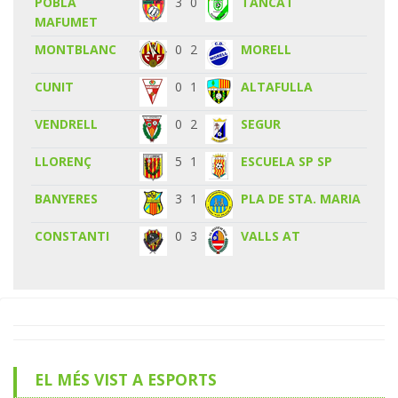
POBLA
3
0
TANCAT
MAFUMET
MONTBLANC
0
2
MORELL
CUNIT
0
1
ALTAFULLA
VENDRELL
0
2
SEGUR
LLORENÇ
5
1
ESCUELA SP SP
BANYERES
3
1
PLA DE STA. MARIA
CONSTANTI
0
3
VALLS AT
EL MÉS VIST A ESPORTS