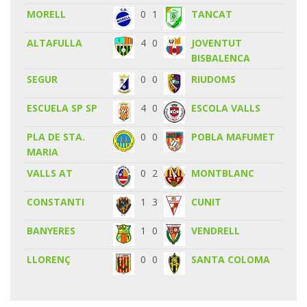
MORELL
0
1
TANCAT
ALTAFULLA
4
0
JOVENTUT
BISBALENCA
SEGUR
0
0
RIUDOMS
ESCUELA SP SP
4
0
ESCOLA VALLS
PLA DE STA.
0
0
POBLA MAFUMET
MARIA
VALLS AT
0
2
MONTBLANC
CONSTANTI
1
3
CUNIT
BANYERES
1
0
VENDRELL
LLORENÇ
0
0
SANTA COLOMA