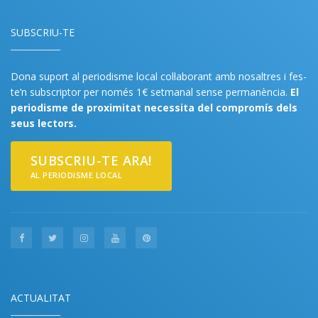
SUBSCRIU-TE
Dona suport al periodisme local col·laborant amb nosaltres i fes-
te’n subscriptor per només 1€ setmanal sense permanència.
El
periodisme de proximitat necessita del compromís dels
seus lectors.
SUBSCRIU-TE ARA!
AL PERIODISME LOCAL
ACTUALITAT