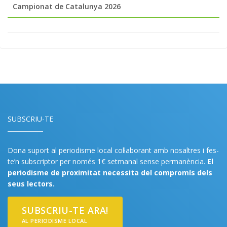
Campionat de Catalunya 2026
SUBSCRIU-TE
Dona suport al periodisme local col·laborant amb nosaltres i fes-
te’n subscriptor per només 1€ setmanal sense permanència.
El
periodisme de proximitat necessita del compromís dels
seus lectors.
SUBSCRIU-TE ARA!
AL PERIODISME LOCAL