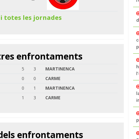
r
 i totes les jornades
d
c
p
ltres enfrontaments
h
5
3
MARTINENCA
l
0
0
CARME
0
1
MARTINENCA
l
1
3
CARME
i
p
 dels enfrontaments