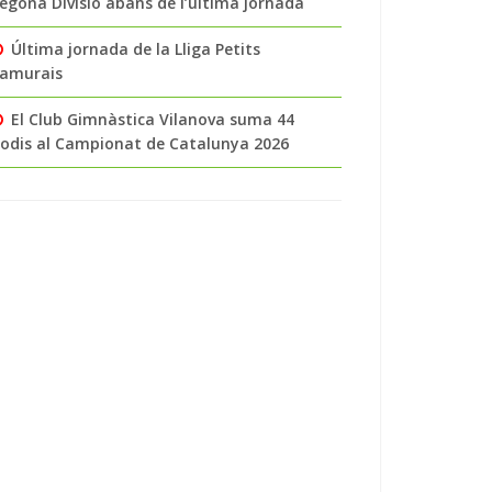
egona Divisió abans de l’última jornada
Última jornada de la Lliga Petits
amurais
El Club Gimnàstica Vilanova suma 44
odis al Campionat de Catalunya 2026