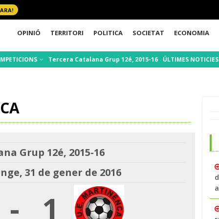
 ARA!
OPINIÓ
TERRITORI
POLITICA
SOCIETAT
ECONOMIA
MPETICIONS
Tercera Catalana Grup 12é, 2015-16
ÚLTIMES NOTICIE
NCA
ana Grup 12é, 2015-16
ge, 31 de gener de 2016
d
a
-
1