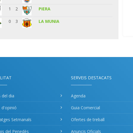
1
2
PIERA
0
3
LA MUNIA
LITAT
SERVEIS DESTACATS
s del dia
Agenda
s d'opinió
Guia Comercial
atges Setmanals
Ofertes de treball
pis del Penedès
Anuncis Oficials