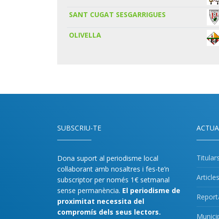
SANT CUGAT SESGARRIGUES
OLIVELLA
SUBSCRIU-TE
ACTUA
Titular
Dona suport al periodisme local
col·laborant amb nosaltres i fes-te’n
Article
subscriptor per només 1€ setmanal
sense permanència.
El periodisme de
Report
proximitat necessita del
compromís dels seus lectors.
Munici