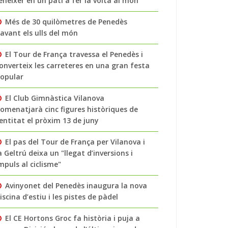
enéixer en un pati a fer la volta al món
Més de 30 quilòmetres de Penedès
avant els ulls del món
El Tour de França travessa el Penedès i
onverteix les carreteres en una gran festa
opular
El Club Gimnàstica Vilanova
omenatjarà cinc figures històriques de
’entitat el pròxim 13 de juny
El pas del Tour de França per Vilanova i
a Geltrú deixa un "llegat d’inversions i
mpuls al ciclisme"
Avinyonet del Penedès inaugura la nova
iscina d’estiu i les pistes de pàdel
El CE Hortons Groc fa història i puja a