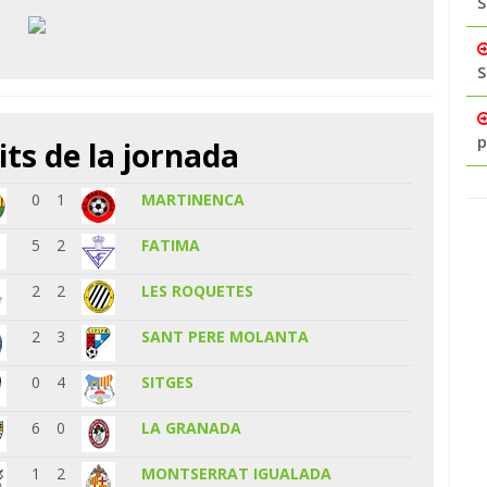
S
S
p
its de la jornada
0
1
MARTINENCA
5
2
FATIMA
2
2
LES ROQUETES
2
3
SANT PERE MOLANTA
0
4
SITGES
6
0
LA GRANADA
1
2
MONTSERRAT IGUALADA