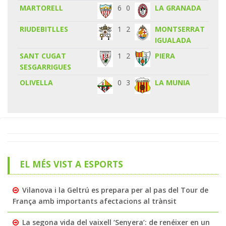
MARTORELL
6
0
LA GRANADA
RIUDEBITLLES
1
2
MONTSERRAT
IGUALADA
SANT CUGAT
1
2
PIERA
SESGARRIGUES
OLIVELLA
0
3
LA MUNIA
EL MÉS VIST A ESPORTS
Vilanova i la Geltrú es prepara per al pas del Tour de
França amb importants afectacions al trànsit
La segona vida del vaixell ‘Senyera’: de renéixer en un