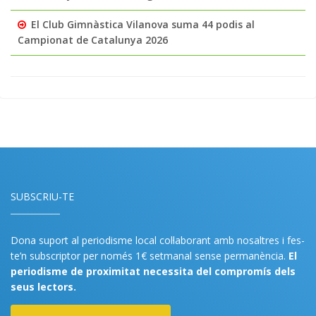
El Club Gimnàstica Vilanova suma 44 podis al
Campionat de Catalunya 2026
SUBSCRIU-TE
Dona suport al periodisme local col·laborant amb nosaltres i fes-
te’n subscriptor per només 1€ setmanal sense permanència.
El
periodisme de proximitat necessita del compromís dels
seus lectors.