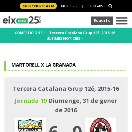
SUBSCRIU-TE ARA!
MUNICIPIS
|
TITULARS
Esports
COMPETICIONS
Tercera Catalana Grup 12é, 2015-16
ÚLTIMES NOTICIES
MARTORELL X LA GRANADA
Tercera Catalana Grup 12é, 2015-16
Jornada 19
Diumenge, 31 de gener
de 2016
6
-
0