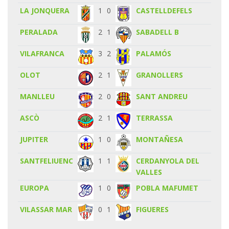
LA JONQUERA
1
0
CASTELLDEFELS
PERALADA
2
1
SABADELL B
VILAFRANCA
3
2
PALAMÓS
OLOT
2
1
GRANOLLERS
MANLLEU
2
0
SANT ANDREU
ASCÒ
2
1
TERRASSA
JUPITER
1
0
MONTAÑESA
SANTFELIUENC
1
1
CERDANYOLA DEL
VALLES
EUROPA
1
0
POBLA MAFUMET
VILASSAR MAR
0
1
FIGUERES