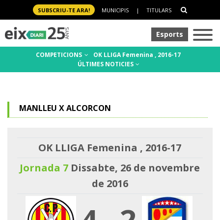
SUBSCRIU-TE ARA!
MUNICIPIS
|
TITULARS
Esports
COMPETICIONS
OK LLIGA Femenina , 2016-17
ÚLTIMES NOTICIES
MANLLEU X ALCORCON
OK LLIGA Femenina , 2016-17
Jornada 7
Dissabte, 26 de novembre
de 2016
4
-
2