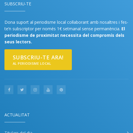
SUBSCRIU-TE
Dona suport al periodisme local col·laborant amb nosaltres i fes-
te’n subscriptor per només 1€ setmanal sense permanència.
El
periodisme de proximitat necessita del compromís dels
seus lectors.
SUBSCRIU-TE ARA!
AL PERIODISME LOCAL
ACTUALITAT
Titulars del dia