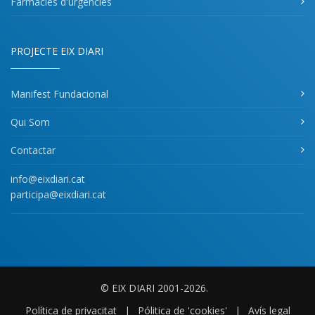
Fàrmacies d'urgències
PROJECTE EIX DIARI
Manifest Fundacional
Qui Som
Contactar
info@eixdiari.cat
participa@eixdiari.cat
© EIX DIARI 2001-2026.
Política de privacitat
|
Pólitica de 'cookies'
|
Avís legal