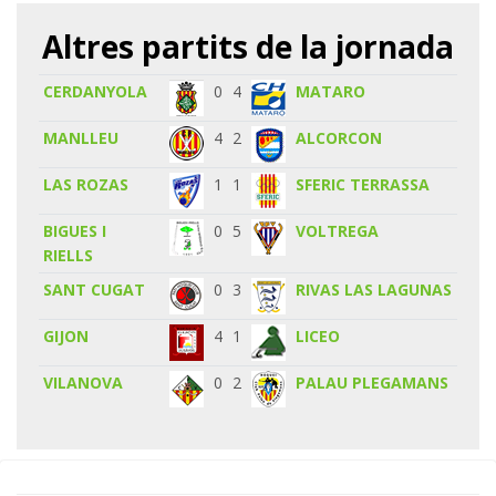
Altres partits de la jornada
CERDANYOLA
0
4
MATARO
MANLLEU
4
2
ALCORCON
LAS ROZAS
1
1
SFERIC TERRASSA
BIGUES I
0
5
VOLTREGA
RIELLS
SANT CUGAT
0
3
RIVAS LAS LAGUNAS
GIJON
4
1
LICEO
VILANOVA
0
2
PALAU PLEGAMANS