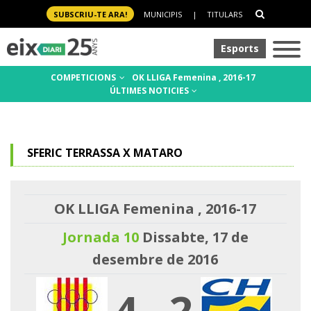
SUBSCRIU-TE ARA!
MUNICIPIS
|
TITULARS
Esports
COMPETICIONS
OK LLIGA Femenina , 2016-17
ÚLTIMES NOTICIES
SFERIC TERRASSA X MATARO
OK LLIGA Femenina , 2016-17
Jornada 10
Dissabte, 17 de
desembre de 2016
4
-
2