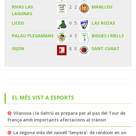
RIVAS LAS
2
2
MANLLEU
LAGUNAS
LICEO
0
5
LAS ROZAS
PALAU PLEGAMANS
4
3
BIGUES I RIELLS
GIJON
8
0
SANT CUGAT
EL MÉS VIST A ESPORTS
Vilanova i la Geltrú es prepara per al pas del Tour de
França amb importants afectacions al trànsit
La segona vida del vaixell ‘Senyera’: de renéixer en un