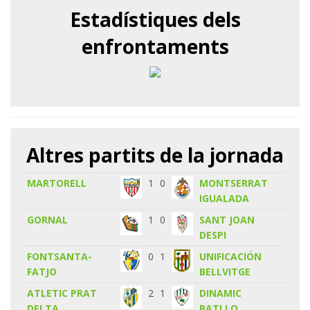
Estadístiques dels
enfrontaments
Altres partits de la jornada
MARTORELL
1
0
MONTSERRAT
IGUALADA
GORNAL
1
0
SANT JOAN
DESPI
FONTSANTA-
0
1
UNIFICACIÓN
FATJO
BELLVITGE
ATLETIC PRAT
2
1
DINAMIC
DELTA
BATLLO