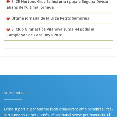
El CE Hortons Groc fa història i puja a Segona Divisió
abans de l’última jornada
Última jornada de la Lliga Petits Samurais
El Club Gimnàstica Vilanova suma 44 podis al
Campionat de Catalunya 2026
SUBSCRIU-TE
Dona suport al periodisme local col·laborant amb nosaltres i fes-
te’n subscriptor per només 1€ setmanal sense permanència.
El