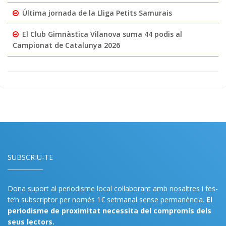
Última jornada de la Lliga Petits Samurais
El Club Gimnàstica Vilanova suma 44 podis al
Campionat de Catalunya 2026
SUBSCRIU-TE
Dona suport al periodisme local col·laborant amb nosaltres i fes-
te’n subscriptor per només 1€ setmanal sense permanència.
El
periodisme de proximitat necessita del compromís dels
seus lectors.