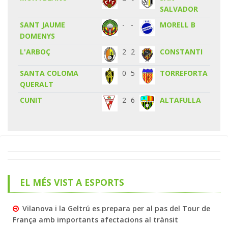
SALVADOR
SANT JAUME
-
-
MORELL B
DOMENYS
L'ARBOÇ
2
2
CONSTANTI
SANTA COLOMA
0
5
TORREFORTA
QUERALT
CUNIT
2
6
ALTAFULLA
EL MÉS VIST A ESPORTS
Vilanova i la Geltrú es prepara per al pas del Tour de
França amb importants afectacions al trànsit