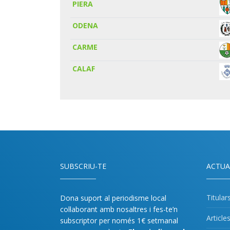
PIERA
ODENA
CARME
CALAF
SUBSCRIU-TE
ACTUA
Titular
Dona suport al periodisme local
col·laborant amb nosaltres i fes-te’n
Article
subscriptor per només 1€ setmanal