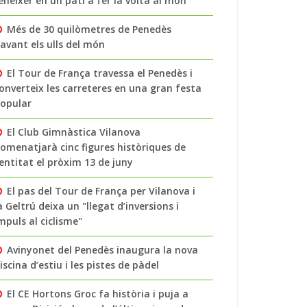
enéixer en un pati a fer la volta al món
Més de 30 quilòmetres de Penedès
avant els ulls del món
El Tour de França travessa el Penedès i
onverteix les carreteres en una gran festa
opular
El Club Gimnàstica Vilanova
omenatjarà cinc figures històriques de
’entitat el pròxim 13 de juny
El pas del Tour de França per Vilanova i
a Geltrú deixa un "llegat d’inversions i
mpuls al ciclisme"
Avinyonet del Penedès inaugura la nova
iscina d’estiu i les pistes de pàdel
El CE Hortons Groc fa història i puja a