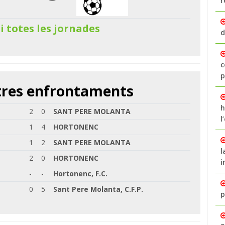
r
 i totes les jornades
d
c
p
ltres enfrontaments
h
2
0
SANT PERE MOLANTA
l
1
4
HORTONENC
1
2
SANT PERE MOLANTA
l
2
0
HORTONENC
i
-
-
Hortonenc, F.C.
0
5
Sant Pere Molanta, C.F.P.
p