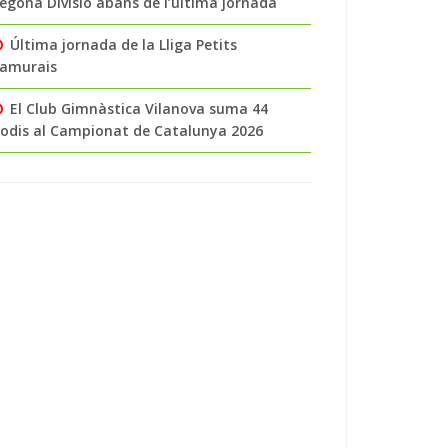
egona Divisió abans de l’última jornada
Última jornada de la Lliga Petits
amurais
El Club Gimnàstica Vilanova suma 44
odis al Campionat de Catalunya 2026