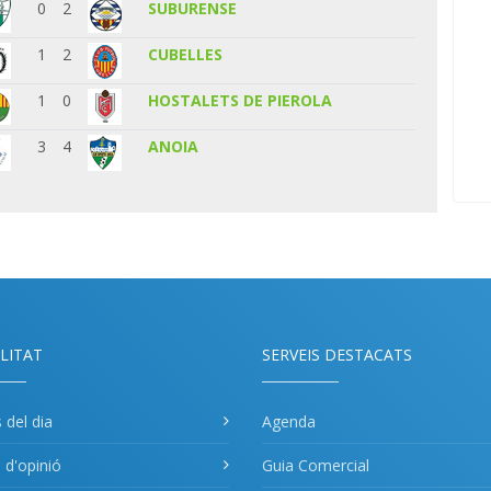
0
2
SUBURENSE
1
2
CUBELLES
1
0
HOSTALETS DE PIEROLA
3
4
ANOIA
LITAT
SERVEIS DESTACATS
s del dia
Agenda
s d'opinió
Guia Comercial