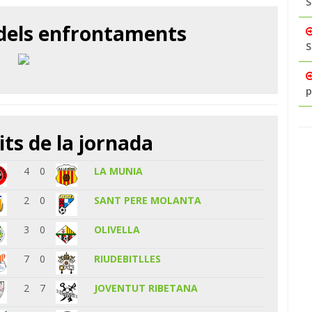
S
 dels enfrontaments
S
p
its de la jornada
4
0
LA MUNIA
2
0
SANT PERE MOLANTA
3
0
OLIVELLA
7
0
RIUDEBITLLES
2
7
JOVENTUT RIBETANA