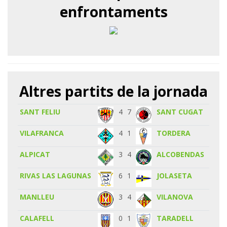
enfrontaments
Altres partits de la jornada
SANT FELIU
4
7
SANT CUGAT
VILAFRANCA
4
1
TORDERA
ALPICAT
3
4
ALCOBENDAS
RIVAS LAS LAGUNAS
6
1
JOLASETA
MANLLEU
3
4
VILANOVA
CALAFELL
0
1
TARADELL