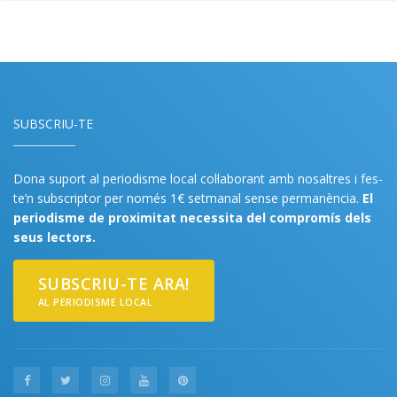
SUBSCRIU-TE
Dona suport al periodisme local col·laborant amb nosaltres i fes-
te’n subscriptor per només 1€ setmanal sense permanència.
El
periodisme de proximitat necessita del compromís dels
seus lectors.
SUBSCRIU-TE ARA!
AL PERIODISME LOCAL