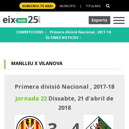
SUBSCRIU-TE ARA!
MUNICIPIS
|
TITULARS
Esports
COMPETICIONS
Primera divisió Nacional , 2017-18
ÚLTIMES NOTICIES
MANLLEU X VILANOVA
Primera divisió Nacional , 2017-18
Jornada 22
Dissabte, 21 d'abril de
2018
3
-
4