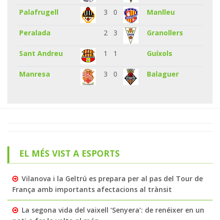
Palafrugell
3
0
Manlleu
Peralada
2
3
Granollers
Sant Andreu
1
1
Guíxols
Manresa
3
0
Balaguer
EL MÉS VIST A ESPORTS
Vilanova i la Geltrú es prepara per al pas del Tour de
França amb importants afectacions al trànsit
La segona vida del vaixell ‘Senyera’: de renéixer en un