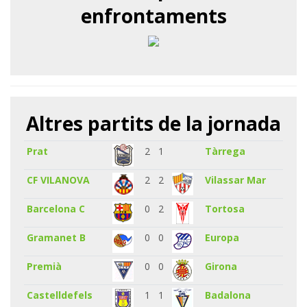
enfrontaments
Altres partits de la jornada
Prat
2
1
Tàrrega
CF VILANOVA
2
2
Vilassar Mar
Barcelona C
0
2
Tortosa
Gramanet B
0
0
Europa
Premià
0
0
Girona
Castelldefels
1
1
Badalona