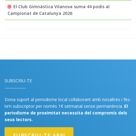
El Club Gimnàstica Vilanova suma 44 podis al
Campionat de Catalunya 2026
SUBSCRIU-TE
Dona suport al periodisme local col·laborant amb nosaltres i fes-
te’n subscriptor per només 1€ setmanal sense permanència.
El
periodisme de proximitat necessita del compromís dels
seus lectors.
SUBSCRIU-TE ARA!