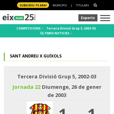
SUBSCRIU-TE ARA!
MUNICIPIS
|
TITULARS
Esports
COMPETICIONS
Tercera Divisió Grup 5, 2002-03
ÚLTIMES NOTICIES
SANT ANDREU X GUÍXOLS
Tercera Divisió Grup 5, 2002-03
Jornada 22
Diumenge, 26 de gener
de 2003
1
-
1