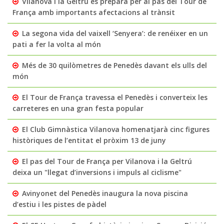
Vilanova i la Geltrú es prepara per al pas del Tour de
França amb importants afectacions al trànsit
La segona vida del vaixell ‘Senyera’: de renéixer en un
pati a fer la volta al món
Més de 30 quilòmetres de Penedès davant els ulls del
món
El Tour de França travessa el Penedès i converteix les
carreteres en una gran festa popular
El Club Gimnàstica Vilanova homenatjarà cinc figures
històriques de l’entitat el pròxim 13 de juny
El pas del Tour de França per Vilanova i la Geltrú
deixa un "llegat d’inversions i impuls al ciclisme"
Avinyonet del Penedès inaugura la nova piscina
d’estiu i les pistes de pàdel