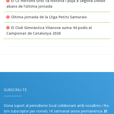
El CE Hortons Groc fa història i puja a Segona Divisió
abans de l’última jornada
Última jornada de la Lliga Petits Samurais
El Club Gimnàstica Vilanova suma 44 podis al
Campionat de Catalunya 2026
SUBSCRIU-TE
Dona suport al periodisme local col·laborant amb nosaltres i fes-
te’n subscriptor per només 1€ setmanal sense permanència.
El