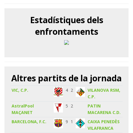
Estadístiques dels
enfrontaments
Altres partits de la jornada
VIC, C.P.
4
2
VILANOVA RSM,
C.P.
AstralPool
5
2
PATIN
MAÇANET
MACARENA C.D.
BARCELONA, F.C.
9
1
CAIXA PENEDÈS
VILAFRANCA