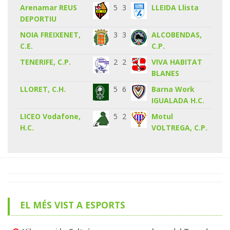
Arenamar REUS
5
3
LLEIDA Llista
DEPORTIU
NOIA FREIXENET,
3
3
ALCOBENDAS,
C.E.
C.P.
TENERIFE, C.P.
2
2
VIVA HABITAT
BLANES
LLORET, C.H.
5
6
Barna Work
IGUALADA H.C.
LICEO Vodafone,
5
2
Motul
H.C.
VOLTREGA, C.P.
EL MÉS VIST A ESPORTS