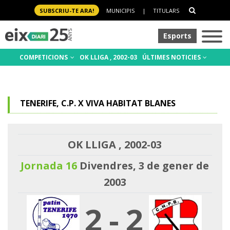
SUBSCRIU-TE ARA!
MUNICIPIS
|
TITULARS
Esports
COMPETICIONS
OK LLIGA , 2002-03
ÚLTIMES NOTICIES
TENERIFE, C.P. X VIVA HABITAT BLANES
OK LLIGA , 2002-03
Jornada 16
Divendres, 3 de gener de
2003
2
-
2