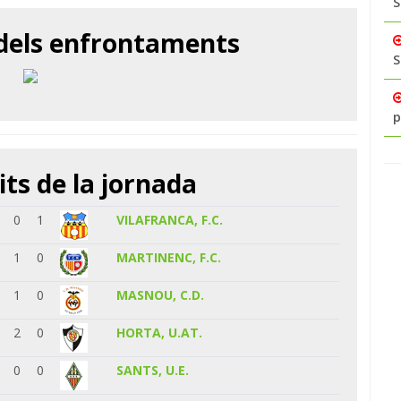
S
 dels enfrontaments
S
p
its de la jornada
0
1
VILAFRANCA, F.C.
1
0
MARTINENC, F.C.
1
0
MASNOU, C.D.
2
0
HORTA, U.AT.
0
0
SANTS, U.E.