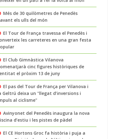
enéixer en un pati a fer la volta al món
Més de 30 quilòmetres de Penedès
avant els ulls del món
El Tour de França travessa el Penedès i
onverteix les carreteres en una gran festa
opular
El Club Gimnàstica Vilanova
omenatjarà cinc figures històriques de
’entitat el pròxim 13 de juny
El pas del Tour de França per Vilanova i
a Geltrú deixa un "llegat d’inversions i
mpuls al ciclisme"
Avinyonet del Penedès inaugura la nova
iscina d’estiu i les pistes de pàdel
El CE Hortons Groc fa història i puja a