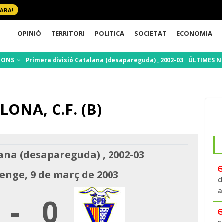
 ARA!
OPINIÓ
TERRITORI
POLITICA
SOCIETAT
ECONOMIA
IONS
Primera divisió Catalana (desapareguda) , 2002-03
ÚLTIMES N
LONA, C.F. (B)
ana (desapareguda) , 2002-03
nge, 9 de març de 2003
d
a
-
0