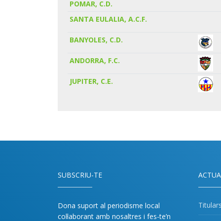
POMAR, C.D.
SANTA EULALIA, A.C.F.
BANYOLES, C.D.
ANDORRA, F.C.
JUPITER, C.E.
SUBSCRIU-TE
ACTUA
Titular
Dona suport al periodisme local
col·laborant amb nosaltres i fes-te’n