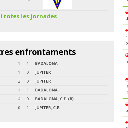
r
 i totes les jornades
d
c
p
ltres enfrontaments
h
1
1
BADALONA
l
1
0
JUPITER
2
0
JUPITER
l
1
1
BADALONA
i
4
0
BADALONA, C.F. (B)
0
1
JUPITER, C.E.
p