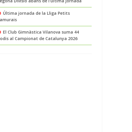
egona Divisió abans de l’última jornada
Última jornada de la Lliga Petits
amurais
El Club Gimnàstica Vilanova suma 44
odis al Campionat de Catalunya 2026