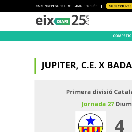
DIARI INDEPENDENT DEL GRAN PENEDÈS
|
SUBSCRIU-TE
COMPETIC
JUPITER, C.E. X BADA
Primera divisió Catal
Jornada 27
Diume
4