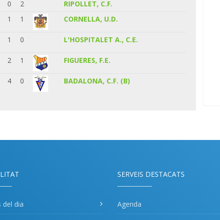
0
2
RIPOLLET, C.F.
1
1
CORNELLA, U.D.
1
0
L'HOSPITALET A., C.E.
2
1
FIGUERES, F.E.
4
0
BADALONA, C.F. (B)
LITAT
SERVEIS DESTACATS
s del dia
Agenda