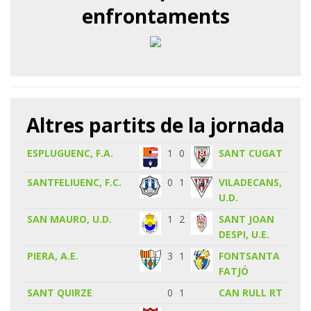
enfrontaments
Altres partits de la jornada
ESPLUGUENC, F.A.
1
0
SANT CUGAT
SANTFELIUENC, F.C.
0
1
VILADECANS,
U.D.
SAN MAURO, U.D.
1
2
SANT JOAN
DESPI, U.E.
PIERA, A.E.
3
1
FONTSANTA
FATJÓ
SANT QUIRZE
0
1
CAN RULL RT