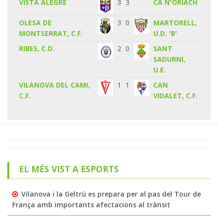
VISTA ALEGRE
3
3
CA N'ORIACH
OLESA DE
3
0
MARTORELL,
MONTSERRAT, C.F.
U.D. 'B'
RIBES, C.D.
2
0
SANT
SADURNI,
U.E.
VILANOVA DEL CAMI,
1
1
CAN
C.F.
VIDALET, C.F.
EL MÉS VIST A ESPORTS
Vilanova i la Geltrú es prepara per al pas del Tour de
França amb importants afectacions al trànsit