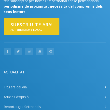
te’n subscriptor per només 1€ setmanal sense permanència.
El
periodisme de proximitat necessita del compromís dels
seus lectors.
SUBSCRIU-TE ARA!
AL PERIODISME LOCAL
ACTUALITAT
Titulars del dia
Articles d'opinió
Reportatges Setmanals