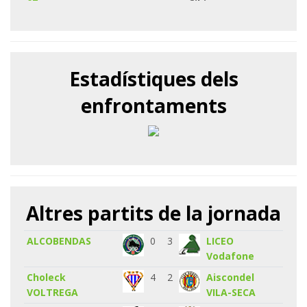
Estadístiques dels
enfrontaments
Altres partits de la jornada
ALCOBENDAS
0
3
LICEO
Vodafone
Choleck
4
2
Aiscondel
VOLTREGA
VILA-SECA