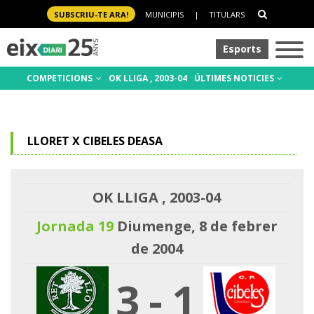
SUBSCRIU-TE ARA!
MUNICIPIS
|
TITULARS
Esports
COMPETICIONS
OK LLIGA , 2003-04
ÚLTIMES NOTICIES
LLORET X CIBELES DEASA
OK LLIGA , 2003-04
Jornada 19
Diumenge, 8 de febrer
de 2004
3
-
1