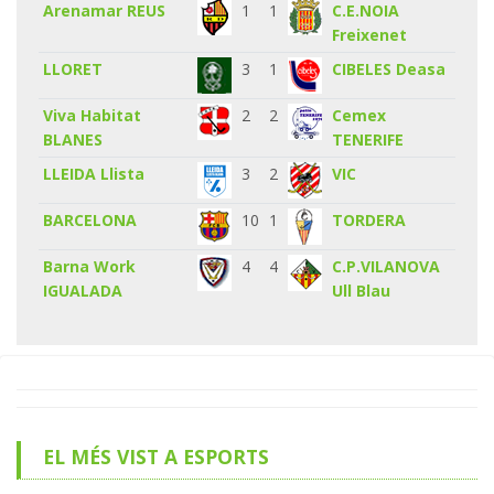
Arenamar REUS
1
1
C.E.NOIA
Freixenet
LLORET
3
1
CIBELES Deasa
Viva Habitat
2
2
Cemex
BLANES
TENERIFE
LLEIDA Llista
3
2
VIC
BARCELONA
10
1
TORDERA
Barna Work
4
4
C.P.VILANOVA
IGUALADA
Ull Blau
EL MÉS VIST A ESPORTS