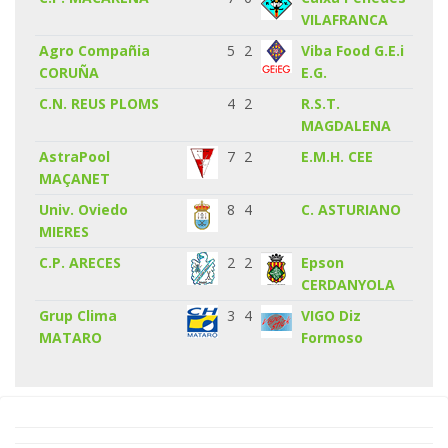
VILAFRANCA
Agro Compañia
5
2
Viba Food G.E.i
CORUÑA
E.G.
C.N. REUS PLOMS
4
2
R.S.T.
MAGDALENA
AstraPool
7
2
E.M.H. CEE
MAÇANET
Univ. Oviedo
8
4
C. ASTURIANO
MIERES
C.P. ARECES
2
2
Epson
CERDANYOLA
Grup Clima
3
4
VIGO Diz
MATARO
Formoso