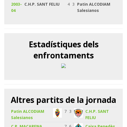
2003-
C.H.P. SANT FELIU
4
3
Patin ALCODIAM
04
Salesianos
Estadístiques dels
enfrontaments
Altres partits de la jornada
Patin ALCODIAM
7
3
C.H.P. SANT
Salesianos
FELIU
C.P. MACARENA
7
6
Caixa Penedès