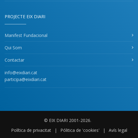
PROJECTE EIX DIARI
Manifest Fundacional
Qui Som
Contactar
info@eixdiari.cat
participa@eixdiari.cat
© EIX DIARI 2001-2026.
Política de privacitat
|
Pólitica de 'cookies'
|
Avís legal