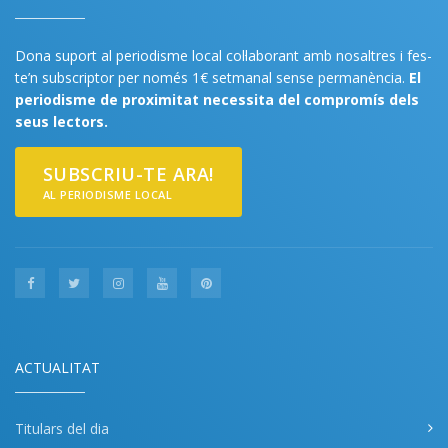
Dona suport al periodisme local col·laborant amb nosaltres i fes-
te’n subscriptor per només 1€ setmanal sense permanència.
El
periodisme de proximitat necessita del compromís dels
seus lectors.
SUBSCRIU-TE ARA!
AL PERIODISME LOCAL
ACTUALITAT
Titulars del dia