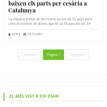
baixen els parts per cesària a
Catalunya
La mitjana d'edat de les mares va ser de 32 anys però
creix el nombre de dones que té un fill passats els 34
ACN |
14-12-2017
Anterior
Següent
Anterior
Pàgina 1
Següent
EL MÉS VIST A EIX DIARI