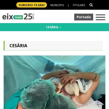
SUBSCRIU-TE ARA!
MUNICIPIS
|
TITULARS
Portada
CESÀRIA
CESÀRIA