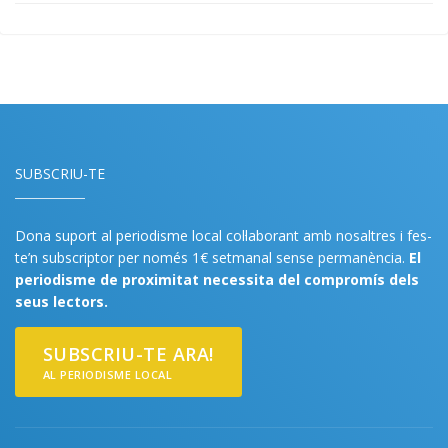
SUBSCRIU-TE
Dona suport al periodisme local col·laborant amb nosaltres i fes-
te’n subscriptor per només 1€ setmanal sense permanència.
El
periodisme de proximitat necessita del compromís dels
seus lectors.
SUBSCRIU-TE ARA!
AL PERIODISME LOCAL