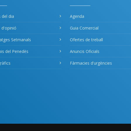
s del dia
Agenda
s d'opinió
Guia Comercial
atges Setmanals
Ofertes de treball
pis del Penedès
Anuncis Oficials
àfics
Fàrmacies d'urgències