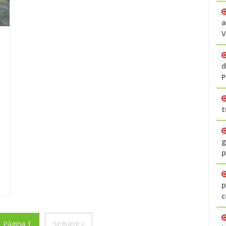
a
V
d
P
t
g
p
p
c
ior
Següent
Pàgina 1
Següent