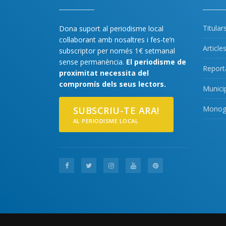
Titular
Dona suport al periodisme local
col·laborant amb nosaltres i fes-te’n
Article
subscriptor per només 1€ setmanal
sense permanència.
El periodisme de
Report
proximitat necessita del
compromís dels seus lectors.
Munici
Monogr
SUBSCRIU-TE ARA!
AL PERIODISME LOCAL