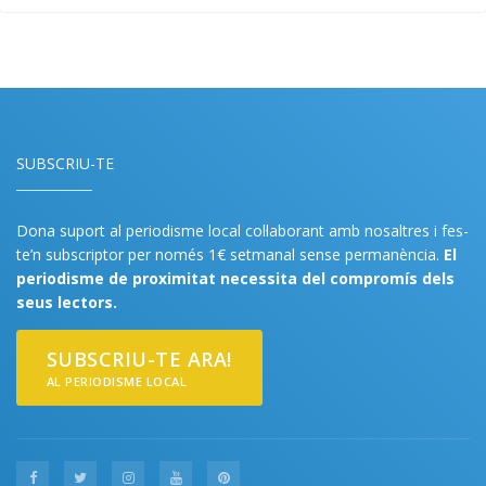
SUBSCRIU-TE
Dona suport al periodisme local col·laborant amb nosaltres i fes-
te’n subscriptor per només 1€ setmanal sense permanència.
El
periodisme de proximitat necessita del compromís dels
seus lectors.
SUBSCRIU-TE ARA!
AL PERIODISME LOCAL