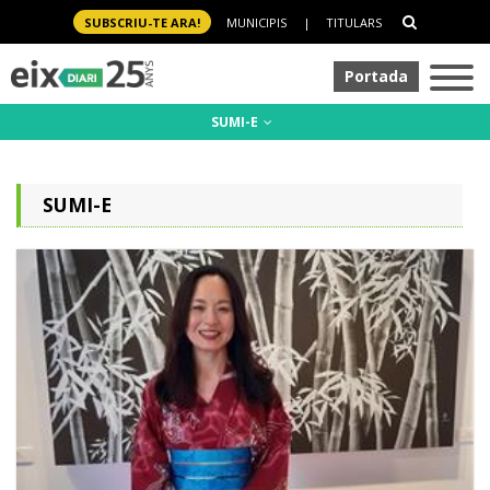
SUBSCRIU-TE ARA!
MUNICIPIS
|
TITULARS
Portada
SUMI-E
SUMI-E