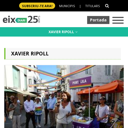
SUBSCRIU-TE ARA!
MUNICIPIS
|
TITULARS
Portada
XAVIER RIPOLL
XAVIER RIPOLL