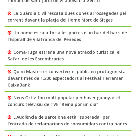
rambla de Sant Jordi de Vilanova i la Geltrú
La Guàrdia Civil rescata dues dones arrossegades pel
corrent davant la platja del Home Mort de Sitges
Un home es cala foc a les portes d’un bar del barri de
l’Espirall de Vilafranca del Penedès
Coma-ruga estrena una nova atracció turística: el
Safari de les Escombraries
Quim Masferrer converteix el públic en protagonista
davant més de 1.200 espectadors al Festival Terramar
CaixaBank
Neus Ortiz fou molt popular per haver guanyat el
concurs televisiu de TVE “Reina por un dia”
L'Audiència de Barcelona està "superada" per
l'entrada de reclamacions de consumidors contra bancs