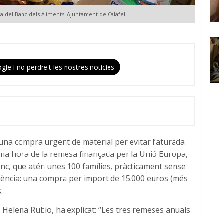
da del Banc dels Aliments. Ajuntament de Calafell
gle i no perdre't les nostres notícies
 una compra urgent de material per evitar l’aturada
ltima hora de la remesa finançada per la Unió Europa,
anc, que atén unes 100 famílies, pràcticament sense
rgència: una compra per import de 15.000 euros (més
.
ls, Helena Rubio, ha explicat: “Les tres remeses anuals