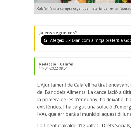
Calafell fa una compra urgent de material per evitar l’atura
Ja ens segueixes?
Afegeix Eix Diari com a mitjà preferit a Goo
Redacció
|
Calafell
11-04-2022 09:51
L’Ajuntament de Calafell ha tirat endavant
del Banc dels Aliments. La cancel·lació a ú
la primera de les d’enguany, ha deixat el b
existències. I ha calgut una solució d’eme
IVA), que arribarà al municipi aquest dilluns
La tinent d’alcalde d’Igualtat i Drets Socia