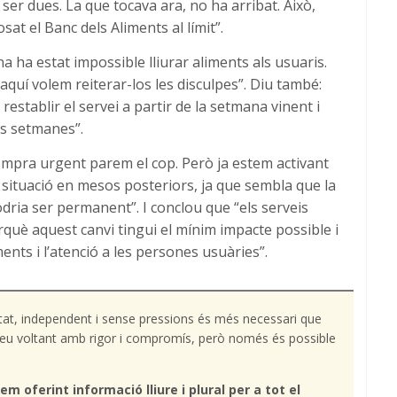
er dues. La que tocava ara, no ha arribat. Això,
t el Banc dels Aliments al límit”.
 ha estat impossible lliurar aliments als usuaris.
aquí volem reiterar-los les disculpes”. Diu també:
establir el servei a partir de la setmana vinent i
ts setmanes”.
mpra urgent parem el cop. Però ja estem activant
 situació en mesos posteriors, ja que sembla que la
ria ser permanent”. I conclou que “els serveis
rquè aquest canvi tingui el mínim impacte possible i
ents i l’atenció a les persones usuàries”.
tat, independent i sense pressions és més necessari que
l teu voltant amb rigor i compromís, però només és possible
em oferint informació lliure i plural per a tot el