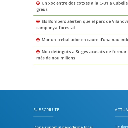
Un xoc entre dos cotxes a la C-31 a Cubelles
greus
Els Bombers alerten que el parc de Vilanov
campanya forestal
Mor un treballador en caure d’una nau indu
Nou detinguts a Sitges acusats de formar 
més de nou milions
SUBSCRIU-TE
ACTUA
Titular
Dona suport al periodisme local