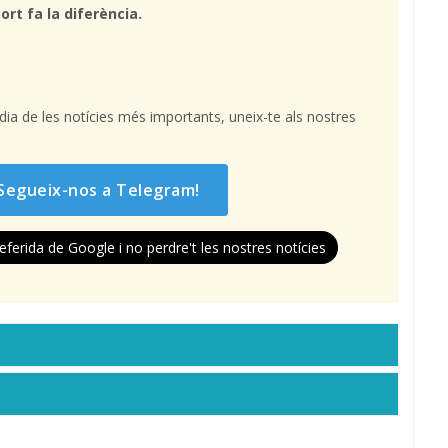
ort fa la diferència.
l dia de les notícies més importants, uneix-te als nostres
Segueix-nos a Telegram!
eferida de Google i no perdre't les nostres notícies