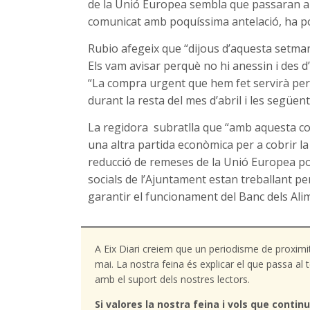
de la Unió Europea sembla que passaran a s
comunicat amb poquíssima antelació, ha posa
Rubio afegeix que “dijous d’aquesta setmana
Els vam avisar perquè no hi anessin i des d’
“La compra urgent que hem fet servirà per r
durant la resta del mes d’abril i les següen
La regidora subratlla que “amb aquesta co
una altra partida econòmica per a cobrir la
reducció de remeses de la Unió Europea pod
socials de l’Ajuntament estan treballant pe
garantir el funcionament del Banc dels Alim
A Eix Diari creiem que un periodisme de proximi
mai. La nostra feina és explicar el que passa a
amb el suport dels nostres lectors.
Si valores la nostra feina i vols que continu