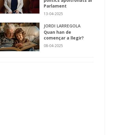
polítics apoltronats al
Parlament
13-04-2025
JORDI LARREGOLA
Quan han de
començar a llegir?
08-04-2025