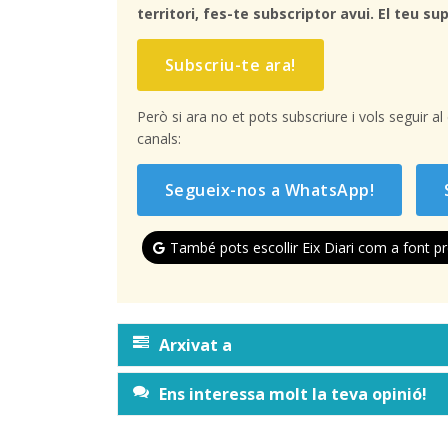
territori, fes-te subscriptor avui. El teu sup
Subscriu-te ara!
Però si ara no et pots subscriure i vols seguir a
canals:
Segueix-nos a WhatsApp!
També pots escollir Eix Diari com a font pr
Arxivat a
Ens interessa molt la teva opinió!