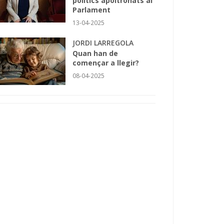
polítics apoltronats al
Parlament
13-04-2025
JORDI LARREGOLA
Quan han de
començar a llegir?
08-04-2025