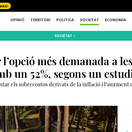
 ARA!
OPINIÓ
TERRITORI
POLITICA
SOCIETAT
ECONOMIA
SOCIETAT
r l’opció més demanada a les
mb un 52%, segons un estud
ontar els sobrecostos derivats de la inflació i l’augment