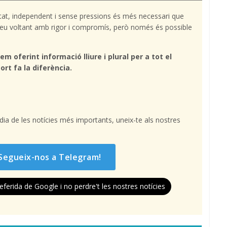
tat, independent i sense pressions és més necessari que
l teu voltant amb rigor i compromís, però només és possible
em oferint informació lliure i plural per a tot el
ort fa la diferència.
l dia de les notícies més importants, uneix-te als nostres
Segueix-nos a Telegram!
eferida de Google i no perdre't les nostres notícies