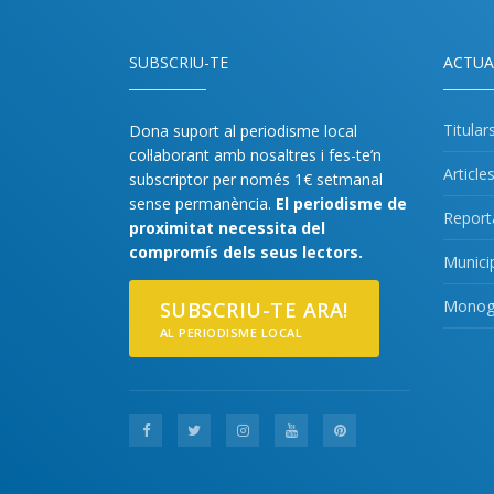
SUBSCRIU-TE
ACTUA
Titular
Dona suport al periodisme local
col·laborant amb nosaltres i fes-te’n
Article
subscriptor per només 1€ setmanal
sense permanència.
El periodisme de
Report
proximitat necessita del
compromís dels seus lectors.
Munici
Monogr
SUBSCRIU-TE ARA!
AL PERIODISME LOCAL