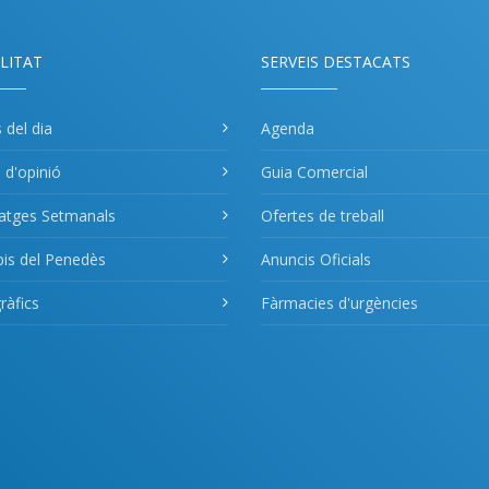
LITAT
SERVEIS DESTACATS
s del dia
Agenda
s d'opinió
Guia Comercial
atges Setmanals
Ofertes de treball
pis del Penedès
Anuncis Oficials
àfics
Fàrmacies d'urgències