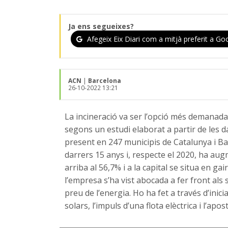
Ja ens segueixes?
Afegeix Eix Diari com a mitjà preferit a Goo
ACN
|
Barcelona
26-10-2022 13:21
La incineració va ser l’opció més demanada
segons un estudi elaborat a partir de les d
present en 247 municipis de Catalunya i Bal
darrers 15 anys i, respecte el 2020, ha aug
arriba al 56,7% i a la capital se situa en g
l’empresa s’ha vist abocada a fer front als 
preu de l’energia. Ho ha fet a través d’inici
solars, l’impuls d’una flota elèctrica i l’apo