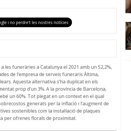
gle i no perdre't les nostres notícies
 a les funeràries a Catalunya el 2021 amb un 52,2%,
ades de l’empresa de serveis funeraris Àltima,
ears. Aquesta alternativa s’ha duplicat en els
mentat prop d’un 3%. A la província de Barcelona,
airebé un 60%. Tot plegat en un context en el qual
sobrecostos generats per la inflació i l’augment de
atives sostenibles com la instal·lació de plaques
sta per ofrenes florals de proximitat.