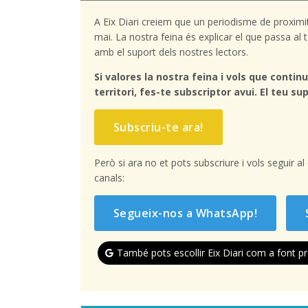
A Eix Diari creiem que un periodisme de proximi
mai. La nostra feina és explicar el que passa a
amb el suport dels nostres lectors.
Si valores la nostra feina i vols que continu
territori, fes-te subscriptor avui. El teu sup
Subscriu-te ara!
Però si ara no et pots subscriure i vols seguir a
canals:
Segueix-nos a WhatsApp!
També pots escollir Eix Diari com a font pr