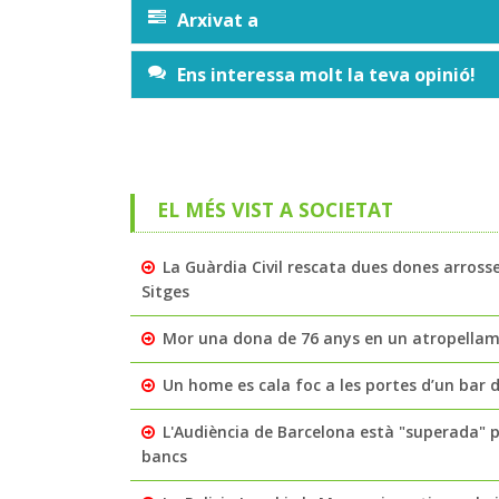
Arxivat a
Ens interessa molt la teva opinió!
EL MÉS VIST A SOCIETAT
La Guàrdia Civil rescata dues dones arross
Sitges
Mor una dona de 76 anys en un atropellamen
Un home es cala foc a les portes d’un bar de
L'Audiència de Barcelona està "superada" 
bancs