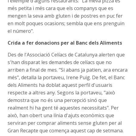
l'exemple d'alguns restaurants: "La meva pizza és
més petita i més cara que els companys que es
mengen la seva amb gluten i de postres en puc fer
en molt poques ocasions; sembla que ens prenguin
el número".
Crida a fer donacions per al Banc dels Aliments
Des de l'Associació Celíacs de Catalunya alerten que
s'han disparat les demandes de celíacs que no
arriben a final de mes. "Si abans ja patien, ara encara
més", detalla la portaveu, Irene Puig. De fet, el Banc
dels Aliments ha doblat aquest perfil d'usuaris
respecte a altres any. Segons la portaveu, "això
demostra que no és una percepció sinó que
realment hi ha gent té aquestes necessitats". Per
això, han obert una línia d'ajuts econòmics que
serviran per comprar aliments sense gluten per al
Gran Recapte que comença aquest cap de setmana.