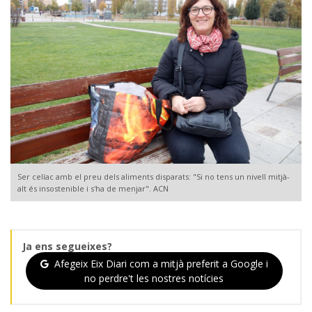
Ser celíac amb el preu dels aliments disparats: "Si no tens un nivell mitjà-
alt és insostenible i s'ha de menjar". ACN
Ja ens segueixes?
Afegeix Eix Diari com a mitjà preferit a Google i
no perdre't les nostres notícies