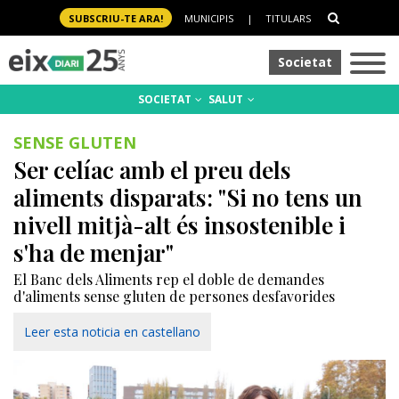
SUBSCRIU-TE ARA!
MUNICIPIS
|
TITULARS
Societat
SOCIETAT
SALUT
SENSE GLUTEN
Ser celíac amb el preu dels
aliments disparats: "Si no tens un
nivell mitjà-alt és insostenible i
s'ha de menjar"
El Banc dels Aliments rep el doble de demandes
d'aliments sense gluten de persones desfavorides
Leer esta noticia en castellano