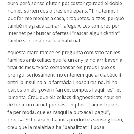
euro però sense gluten pot costar gairebé el doble i
només surten dos o tres entrepans. "Tinc temps i
puc fer-me menjar a casa, croquetes, pizzes, perquè
també m'agrada cuinar", afegeix. Les compres per
internet per buscar ofertes i "rascar algun cèntim"
també són una pràctica habitual.
Aquesta mare també es pregunta com s'ho fan les
famílies amb celíacs que fa un any ja no arribaven a
final de mes. "Falta compensar els preus i que es
prengui seriosament; no entenem que al diabètic li
entri la insulina a la farmàcia i nosaltres no, hi ha
països on els govern fan descomptes i aquí res", es
lamenta. Creu que els celíacs diagnosticats haurien
de tenir un carnet per descomptes. "I aquell que ho
fa per moda, que es rasqui la butxaca i pagui",
precisa. Si bé ara hi ha més productes sense gluten,
creu que la malaltia s'ha "banalitzat". I posa