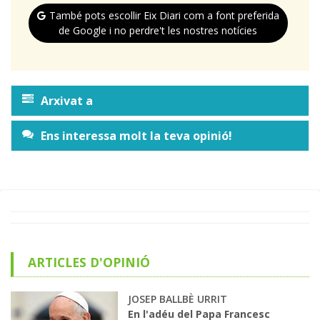
També pots escollir Eix Diari com a font preferida
de Google i no perdre't les nostres notícies
Arxivat a
Ens interessa molt la teva opinió!
ARTICLES D'OPINIÓ
JOSEP BALLBÈ URRIT
En l'adéu del Papa Francesc