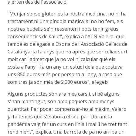
alerten des de l'associació.
"Menjar sense gluten és la nostra medicina, no hi ha
tractament ni una píndola màgica; si no ho fem, els
nostres budells se'n ressenten i pots tenir greus
conseqüències de salut", explica a l'ACN Valero, que
també és delegada a Osona de l'Associació Celíacs de
Catalunya. Ja fa anys que ha après que ser celíac surt
molt car i admet que ja no vol ni calcular què els
costa a l'any. "Fa un any un estudi deia que costava
uns 850 euros més per persona a l'any, a casa que
som tres ja són més de 2.000 euros", afegeix.
Alguns productes són ara més cars i, si bé alguns
s'han mantingut, són amb paquets amb menys
quantitat. Per poder compensar-ho al màxim, Valero
ja fa temps que s'elabora el seu pa. "Durant la
pandèmia vaig fer un curs en línia i mai li he tret tant
rendiment", explica. Una barreta de pa no arriba un