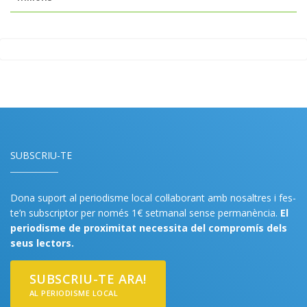
SUBSCRIU-TE
Dona suport al periodisme local col·laborant amb nosaltres i fes-
te’n subscriptor per només 1€ setmanal sense permanència.
El
periodisme de proximitat necessita del compromís dels
seus lectors.
SUBSCRIU-TE ARA!
AL PERIODISME LOCAL