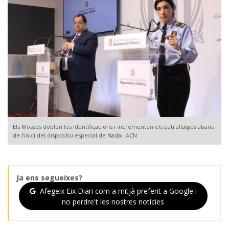
Els Mossos doblen les identificacions i incrementen els patrullatges abans
de l'inici del dispositiu especial de Nadal. ACN
Ja ens segueixes?
Afegeix Eix Diari com a mitjà preferit a Google i
no perdre't les nostres notícies