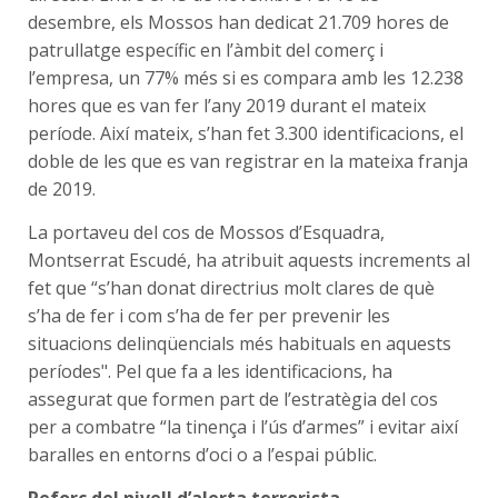
desembre, els Mossos han dedicat 21.709 hores de
patrullatge específic en l’àmbit del comerç i
l’empresa, un 77% més si es compara amb les 12.238
hores que es van fer l’any 2019 durant el mateix
període. Així mateix, s’han fet 3.300 identificacions, el
doble de les que es van registrar en la mateixa franja
de 2019.
La portaveu del cos de Mossos d’Esquadra,
Montserrat Escudé, ha atribuit aquests increments al
fet que “s’han donat directrius molt clares de què
s’ha de fer i com s’ha de fer per prevenir les
situacions delinqüencials més habituals en aquests
períodes". Pel que fa a les identificacions, ha
assegurat que formen part de l’estratègia del cos
per a combatre “la tinença i l’ús d’armes” i evitar així
baralles en entorns d’oci o a l’espai públic.
Reforç del nivell d’alerta terrorista