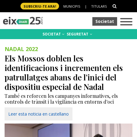
SUBSCRIU-TE ARA!
MUNICIPIS
|
TITULARS
Societat
SOCIETAT
SEGURETAT
NADAL 2022
Els Mossos doblen les
identificacions i incrementen els
patrullatges abans de l'inici del
dispositiu especial de Nadal
També es reforcen les campanyes informatives, els
controls de trànsit i la vigilància en entorns d'oci
Leer esta noticia en castellano