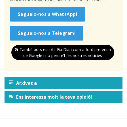
Segueix-nos a WhatsApp!
Segueix-nos a Telegram!
També pots escollir Eix Diari com a font preferida
de Google i no perdre't les nostres notícies
Arxivat a
Ens interessa molt la teva opinió!