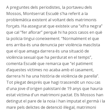
A preguntes dels periodistes, la portaveu dels
Mossos, Montserrat Escudé s’ha referit a la
problemàtica existent al voltant dels matrimonis
forçats. Ha assegurat que existeix una “xifra negra”
que cal “fer aflorar” perquè hi ha pocs casos en què
la policia tingui coneixement. “Normalment el que
ens arriba és una denuncia per violència masclista
que el que amaga darrera és una situació de
violència sexual que ha perdurat en el temps”,
comenta Escudé que remarca que “el patiment
d’aquestes víctimes no acaba amb el casament,
darrera hi ha una història de violència de parella”.
Tot plegat després que hagi trascendit un nou cas
d'una jove d'origen pakistaní de 19 anys que hauria
estat víctima d'un matrimoni pactat. Els Mossos han
detingut el pare de la noia i han imputat el germà i la
mare pels delictes de detenció il·legal, matrimoni