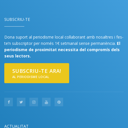
SUBSCRIU-TE
Dona suport al periodisme local col·laborant amb nosaltres i fes-
te’n subscriptor per només 1€ setmanal sense permanència.
El
periodisme de proximitat necessita del compromís dels
seus lectors.
SUBSCRIU-TE ARA!
AL PERIODISME LOCAL
ACTUALITAT