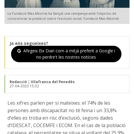
La Fundació Mas Albornà ha llançat una campanya amb l’objectiu de
conscienciar la població sobre l'exclusió social. Fundació Mas Albornà
Ja ens segueixes?
Afegeix Eix Diari com a mitjà preferit a Google i
no perdre't les nostres notícies
Redacció
|
Vilafranca del Penedès
27-04-2023 15:32
Les xifres parlen per si mateixes: el 74% de les
persones amb discapacitat no té feina i un 33,8%
d’elles es troba en risc d’exclusió, segons dades
d’IDESCAT, COCEMFE i ECOM. En el cas de la població
catalana, el percentatge se situa al voltant del 25,9%.