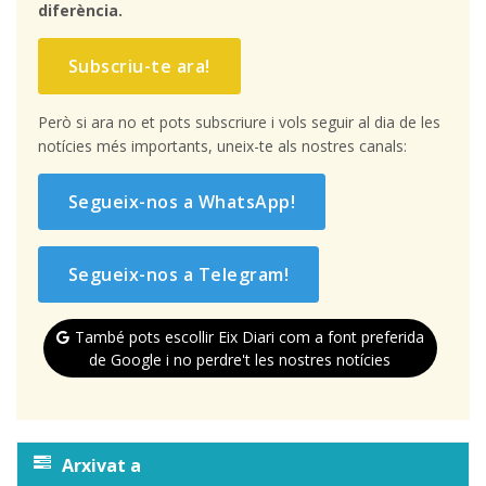
diferència.
Subscriu-te ara!
Però si ara no et pots subscriure i vols seguir al dia de les
notícies més importants, uneix-te als nostres canals:
Segueix-nos a WhatsApp!
Segueix-nos a Telegram!
També pots escollir Eix Diari com a font preferida
de Google i no perdre't les nostres notícies
Arxivat a