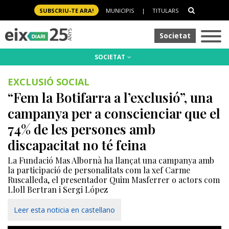
SUBSCRIU-TE ARA!
MUNICIPIS
|
TITULARS
Societat
SOCIETAT
EXCLUSIÓ SOCIAL
“Fem la Botifarra a l’exclusió”, una
campanya per a conscienciar que el
74% de les persones amb
discapacitat no té feina
La Fundació Mas Albornà ha llançat una campanya amb
la participació de personalitats com la xef Carme
Ruscalleda, el presentador Quim Masferrer o actors com
Lloll Bertran i Sergi López
Leer esta noticia en castellano