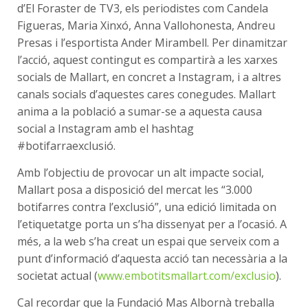
d’El Foraster de TV3, els periodistes com Candela
Figueras, Maria Xinxó, Anna Vallohonesta, Andreu
Presas i l’esportista Ander Mirambell. Per dinamitzar
l’acció, aquest contingut es compartirà a les xarxes
socials de Mallart, en concret a Instagram, i a altres
canals socials d’aquestes cares conegudes. Mallart
anima a la població a sumar-se a aquesta causa
social a Instagram amb el hashtag
#botifarraexclusió.
Amb l’objectiu de provocar un alt impacte social,
Mallart posa a disposició del mercat les “3.000
botifarres contra l’exclusió”, una edició limitada on
l’etiquetatge porta un s’ha dissenyat per a l’ocasió. A
més, a la web s’ha creat un espai que serveix com a
punt d’informació d’aquesta acció tan necessària a la
societat actual (
www.embotitsmallart.com/exclusio
).
Cal recordar que la Fundació Mas Albornà treballa