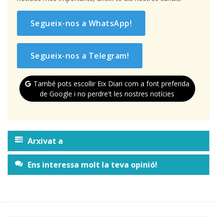
Segueix-nos a WhatsApp!
Segueix-nos a Telegram!
També pots escollir Eix Diari com a font preferida
de Google i no perdre't les nostres notícies
Arxivat a
Ens interessa molt la teva opinió!