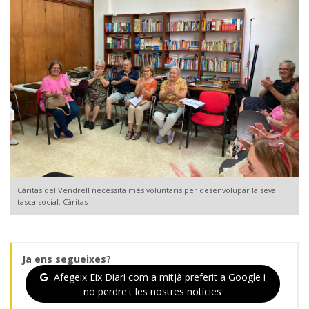
Càritas del Vendrell necessita més voluntaris per desenvolupar la seva
tasca social. Càritas
Ja ens segueixes?
Afegeix Eix Diari com a mitjà preferit a Google i
no perdre't les nostres notícies