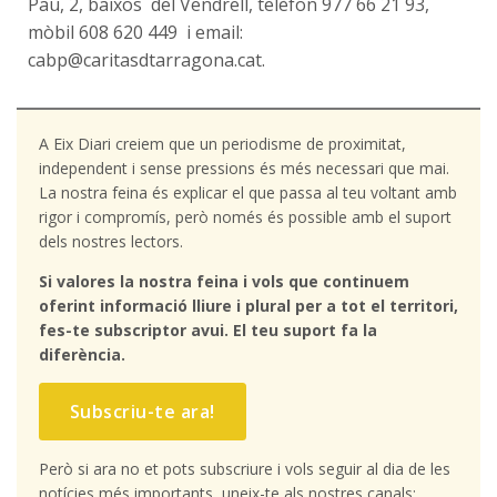
Pau, 2, baixos del Vendrell, telèfon 977 66 21 93,
mòbil 608 620 449 i email:
cabp@caritasdtarragona.cat.
A Eix Diari creiem que un periodisme de proximitat,
independent i sense pressions és més necessari que mai.
La nostra feina és explicar el que passa al teu voltant amb
rigor i compromís, però només és possible amb el suport
dels nostres lectors.
Si valores la nostra feina i vols que continuem
oferint informació lliure i plural per a tot el territori,
fes-te subscriptor avui. El teu suport fa la
diferència.
Subscriu-te ara!
Però si ara no et pots subscriure i vols seguir al dia de les
notícies més importants, uneix-te als nostres canals: