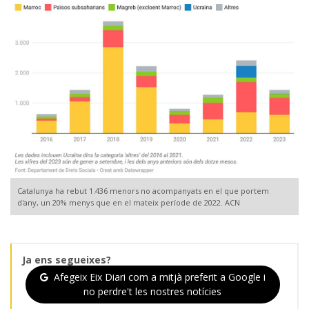
Catalunya ha rebut 1.436 menors no acompanyats en el que portem
d'any, un 20% menys que en el mateix període de 2022. ACN
Ja ens segueixes?
Afegeix Eix Diari com a mitjà preferit a Google i
no perdre't les nostres notícies