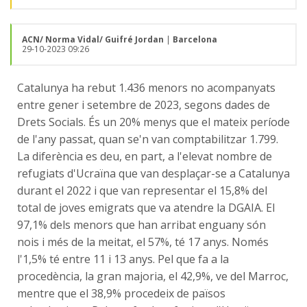
ACN/ Norma Vidal/ Guifré Jordan
|
Barcelona
29-10-2023 09:26
Catalunya ha rebut 1.436 menors no acompanyats
entre gener i setembre de 2023, segons dades de
Drets Socials. És un 20% menys que el mateix període
de l'any passat, quan se'n van comptabilitzar 1.799.
La diferència es deu, en part, a l'elevat nombre de
refugiats d'Ucraïna que van desplaçar-se a Catalunya
durant el 2022 i que van representar el 15,8% del
total de joves emigrats que va atendre la DGAIA. El
97,1% dels menors que han arribat enguany són
nois i més de la meitat, el 57%, té 17 anys. Només
l'1,5% té entre 11 i 13 anys. Pel que fa a la
procedència, la gran majoria, el 42,9%, ve del Marroc,
mentre que el 38,9% procedeix de països