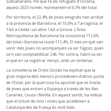
subsaharians. Pel que fa als refugiats d'Ucraïna,
aquest 2023 només representen el 0,3% del total.
Per territoris, el 22,4% de joves emigrats han arribat
a la província de Barcelona, el 15,6% a Tarragona, el
14,6 a Lleida i un altre 14,6 a Girona. L’Àrea
Metropolitana de Barcelona ha concentrat l’11,6%
del total i Barcelona ciutat l’11,4%. El mes en què van
venir més joves no acompanyats va ser l’agost, quan
se’n van comptabilitzar 246. Per contra, l’abril va ser
el que en va registrar menys, amb un centenar.
La conselleria de Drets Socials ha explicat que la
gran majoria dels menors procedeixen d’altres punts
de l’Estat, per la qual cosa ha apuntat que es tracta
de joves que entren a Espanya a través de les illes
Canàries, Ceuta i Melilla. En aquest sentit, ha indicat
que el volum de nois i noies que accedeixen a
Catalunya des de França és molt baix.