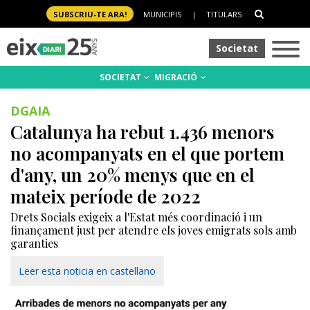
SUBSCRIU-TE ARA!
MUNICIPIS
|
TITULARS
Societat
SOCIETAT
MIGRACIÓ
DGAIA
Catalunya ha rebut 1.436 menors
no acompanyats en el que portem
d'any, un 20% menys que en el
mateix període de 2022
Drets Socials exigeix a l'Estat més coordinació i un
finançament just per atendre els joves emigrats sols amb
garanties
Leer esta noticia en castellano