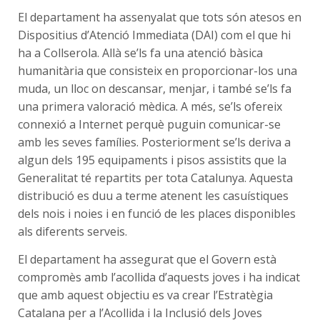
El departament ha assenyalat que tots són atesos en
Dispositius d’Atenció Immediata (DAI) com el que hi
ha a Collserola. Allà se’ls fa una atenció bàsica
humanitària que consisteix en proporcionar-los una
muda, un lloc on descansar, menjar, i també se’ls fa
una primera valoració mèdica. A més, se’ls ofereix
connexió a Internet perquè puguin comunicar-se
amb les seves famílies. Posteriorment se’ls deriva a
algun dels 195 equipaments i pisos assistits que la
Generalitat té repartits per tota Catalunya. Aquesta
distribució es duu a terme atenent les casuístiques
dels nois i noies i en funció de les places disponibles
als diferents serveis.
El departament ha assegurat que el Govern està
compromès amb l’acollida d’aquests joves i ha indicat
que amb aquest objectiu es va crear l’Estratègia
Catalana per a l’Acollida i la Inclusió dels Joves