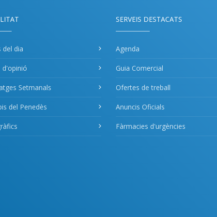
LITAT
SERVEIS DESTACATS
s del dia
Agenda
s d'opinió
Guia Comercial
atges Setmanals
Ofertes de treball
pis del Penedès
Anuncis Oficials
àfics
Fàrmacies d'urgències