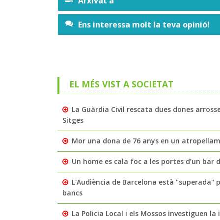
Arxivat a
Ens interessa molt la teva opinió!
EL MÉS VIST A SOCIETAT
La Guàrdia Civil rescata dues dones arross
Sitges
Mor una dona de 76 anys en un atropellamen
Un home es cala foc a les portes d’un bar de
L'Audiència de Barcelona està "superada" 
bancs
La Policia Local i els Mossos investiguen l