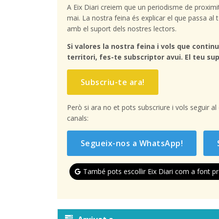
A Eix Diari creiem que un periodisme de proximi
mai. La nostra feina és explicar el que passa a
amb el suport dels nostres lectors.
Si valores la nostra feina i vols que continu
territori, fes-te subscriptor avui. El teu sup
Subscriu-te ara!
Però si ara no et pots subscriure i vols seguir a
canals:
Segueix-nos a WhatsApp!
També pots escollir Eix Diari com a font pr