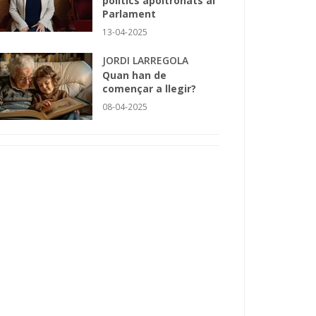
polítics apoltronats al
Parlament
13-04-2025
JORDI LARREGOLA
Quan han de
començar a llegir?
08-04-2025