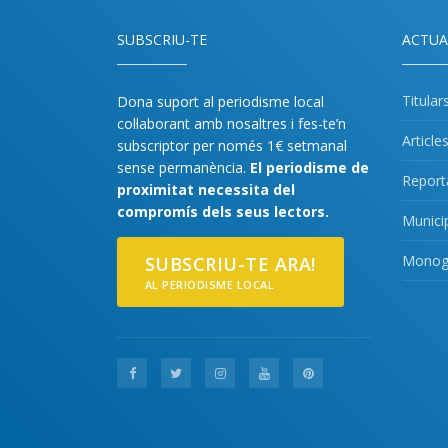
SUBSCRIU-TE
ACTUA
Titular
Dona suport al periodisme local
col·laborant amb nosaltres i fes-te’n
Article
subscriptor per només 1€ setmanal
sense permanència.
El periodisme de
Report
proximitat necessita del
compromís dels seus lectors.
Munici
Monogr
SUBSCRIU-TE ARA!
AL PERIODISME LOCAL