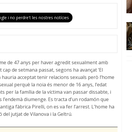
gle i no perdre't les nostres notícies
me de 47 anys per haver agredit sexualment amb
st cap de setmana passat, segons ha avançat ‘El
a hauria acceptat tenir relacions sexuals però l’home
 sexual perquè la noia és menor de 16 anys, l’edat
s per la família de la víctima van passar dissabte, i
tós l’endemà diumenge. Es tracta d’un rodamón que
antiga fàbrica Pirelli, on es va fer l’arrest. L’home ha
del jutjat de Vilanova i la Geltrú.