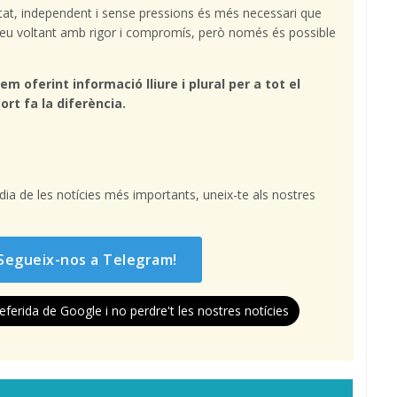
tat, independent i sense pressions és més necessari que
l teu voltant amb rigor i compromís, però només és possible
em oferint informació lliure i plural per a tot el
ort fa la diferència.
l dia de les notícies més importants, uneix-te als nostres
Segueix-nos a Telegram!
eferida de Google i no perdre't les nostres notícies