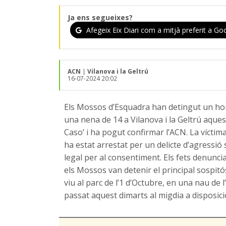
Ja ens segueixes?
Afegeix Eix Diari com a mitjà preferit a Goo
ACN
|
Vilanova i la Geltrú
16-07-2024 20:02
Els Mossos d’Esquadra han detingut un ho
una nena de 14 a Vilanova i la Geltrú aque
Caso’ i ha pogut confirmar l’ACN. La víctim
ha estat arrestat per un delicte d’agressió
legal per al consentiment. Els fets denunciat
els Mossos van detenir el principal sospi
viu al parc de l’1 d’Octubre, en una nau de l’
passat aquest dimarts al migdia a disposició 