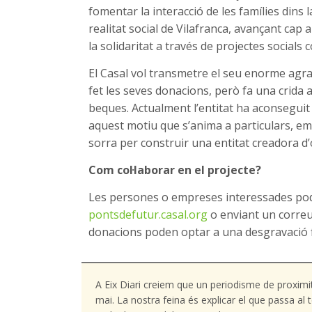
fomentar la interacció de les famílies dins l
realitat social de Vilafranca, avançant cap a
la solidaritat a través de projectes socials
El Casal vol transmetre el seu enorme agra
fet les seves donacions, però fa una crida 
beques. Actualment l’entitat ha aconseguit 
aquest motiu que s’anima a particulars, emp
sorra per construir una entitat creadora d’o
Com col·laborar en el projecte?
Les persones o empreses interessades pode
pontsdefutur.casal.org
o enviant un correu
donacions poden optar a una desgravació fis
A Eix Diari creiem que un periodisme de proximi
mai. La nostra feina és explicar el que passa a