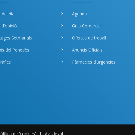
s del dia
Agenda
s d'opinió
Guia Comercial
atges Setmanals
Ofertes de treball
pis del Penedès
Anuncis Oficials
àfics
Fàrmacies d'urgències
ólitica de 'cookies'
|
Avís legal