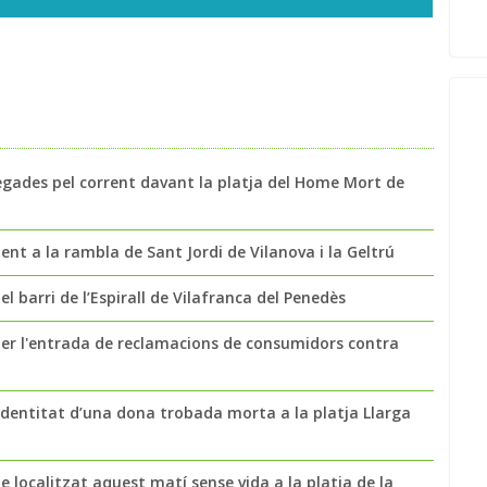
egades pel corrent davant la platja del Home Mort de
t a la rambla de Sant Jordi de Vilanova i la Geltrú
l barri de l’Espirall de Vilafranca del Penedès
per l'entrada de reclamacions de consumidors contra
a identitat d’una dona trobada morta a la platja Llarga
 localitzat aquest matí sense vida a la platja de la