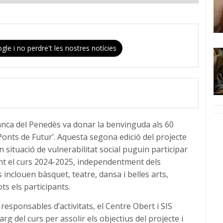
gle i no perdre't les nostres notícies
ranca del Penedès va donar la benvinguda als 60
‘Ponts de Futur’. Aquesta segona edició del projecte
 situació de vulnerabilitat social puguin participar
rant el curs 2024-2025, independentment dels
s inclouen bàsquet, teatre, dansa i belles arts,
ts els participants.
responsables d’activitats, el Centre Obert i SIS
rg del curs per assolir els objectius del projecte i