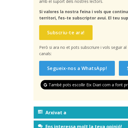
amb el suport dels nostres lectors.
Si valores la nostra feina i vols que continu
territori, fes-te subscriptor avui. El teu sup
Subscriu-te ara!
Però si ara no et pots subscriure i vols seguir a
canals:
Segueix-nos a WhatsApp!
També pots escollir Eix Diari com a font pr
Arxivat a
Ens interessa molt la teva opinió!