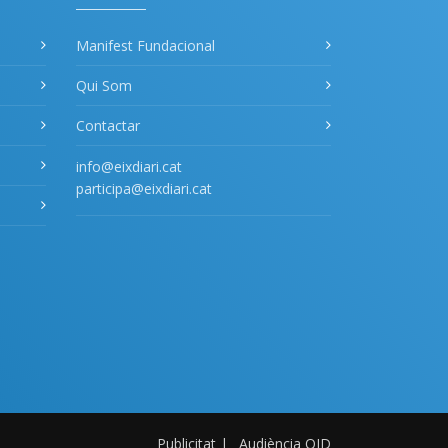
Manifest Fundacional
Qui Som
Contactar
info@eixdiari.cat
participa@eixdiari.cat
Publicitat
|
Audiència OJD