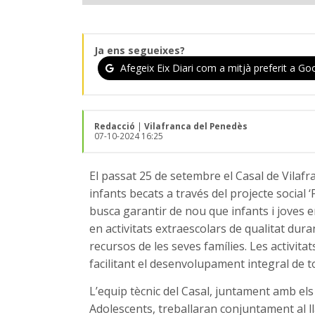
Ja ens segueixes?
Afegeix Eix Diari com a mitjà preferit a Goo
Redacció
|
Vilafranca del Penedès
07-10-2024 16:25
El passat 25 de setembre el Casal de Vilaf
infants becats a través del projecte social 
busca garantir de nou que infants i joves en
en activitats extraescolars de qualitat du
recursos de les seves famílies. Les activitat
facilitant el desenvolupament integral de to
L’equip tècnic del Casal, juntament amb els 
Adolescents, treballaran conjuntament al lla