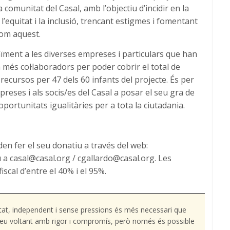
a comunitat del Casal, amb l’objectiu d’incidir en la
 l’equitat i la inclusió, trencant estigmes i fomentant
 com aquest.
ïment a les diverses empreses i particulars que han
a més col·laboradors per poder cobrir el total de
recursos per 47 dels 60 infants del projecte. És per
reses i als socis/es del Casal a posar el seu gra de
portunitats igualitàries per a tota la ciutadania.
n fer el seu donatiu a través del web:
 a casal@casal.org / cgallardo@casal.org. Les
cal d’entre el 40% i el 95%.
tat, independent i sense pressions és més necessari que
l teu voltant amb rigor i compromís, però només és possible