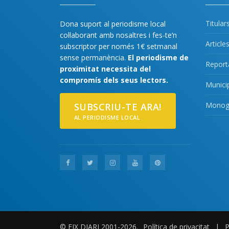
Titular
Dona suport al periodisme local
col·laborant amb nosaltres i fes-te’n
Article
subscriptor per només 1€ setmanal
sense permanència.
El periodisme de
Report
proximitat necessita del
compromís dels seus lectors.
Munici
Monogr
SUBSCRIU-TE ARA!
AL PERIODISME LOCAL
© EIX DIARI 2001-2026.
Política de privacitat
|
P