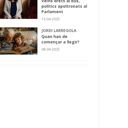
Veïns drets al bus,
polítics apoltronats al
Parlament
13-04-2025
JORDI LARREGOLA
Quan han de
començar a llegir?
08-04-2025