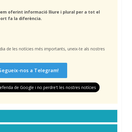
em oferint informació lliure i plural per a tot el
ort fa la diferència.
l dia de les notícies més importants, uneix-te als nostres
Segueix-nos a Telegram!
eferida de Google i no perdre't les nostres notícies