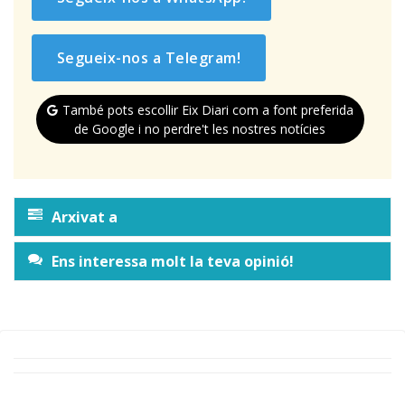
Segueix-nos a Telegram!
També pots escollir Eix Diari com a font preferida
de Google i no perdre't les nostres notícies
Arxivat a
Ens interessa molt la teva opinió!