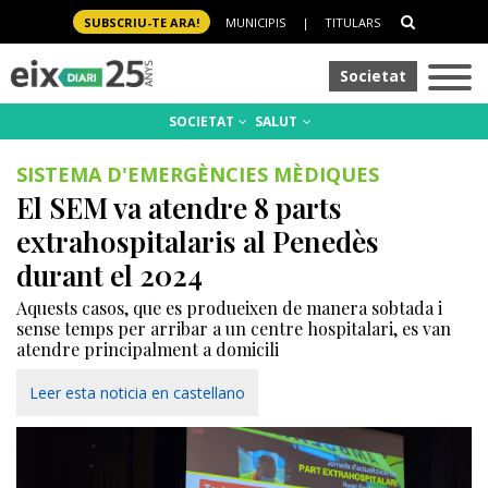
SUBSCRIU-TE ARA!
MUNICIPIS
|
TITULARS
Societat
SOCIETAT
SALUT
SISTEMA D'EMERGÈNCIES MÈDIQUES
El SEM va atendre 8 parts
extrahospitalaris al Penedès
durant el 2024
Aquests casos, que es produeixen de manera sobtada i
sense temps per arribar a un centre hospitalari, es van
atendre principalment a domicili
Leer esta noticia en castellano