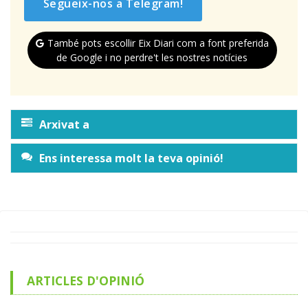
Segueix-nos a Telegram!
També pots escollir Eix Diari com a font preferida
de Google i no perdre't les nostres notícies
Arxivat a
Ens interessa molt la teva opinió!
ARTICLES D'OPINIÓ