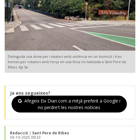
Detinguda una dona per robatori amb violència en un domicili i tres
homes per robatori amb força en una finca no habitada a Sant Pere de
Ribes. Ajt Sa
Ja ens segueixes?
Afegeix Eix Diari com a mitjà preferit a Google i
no perdre't les nostres notícies
Redacció
|
Sant Pere de Ribes
03-10-2025 09:33