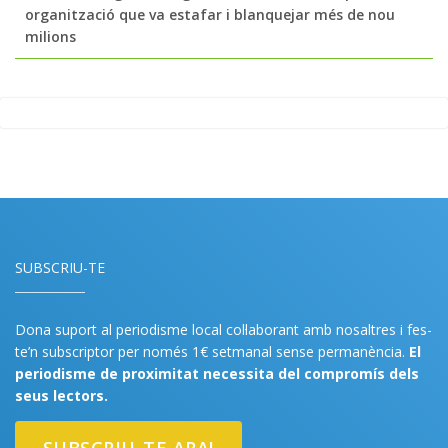
organització que va estafar i blanquejar més de nou
milions
SUBSCRIU-TE
Dona suport al periodisme local col·laborant amb nosaltres i fes-
te’n subscriptor per només 1€ setmanal sense permanència.
El
periodisme de proximitat necessita del compromís dels
seus lectors.