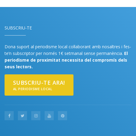
SUBSCRIU-TE
Dona suport al periodisme local col·laborant amb nosaltres i fes-
te’n subscriptor per només 1€ setmanal sense permanència.
El
periodisme de proximitat necessita del compromís dels
seus lectors.
SUBSCRIU-TE ARA!
AL PERIODISME LOCAL