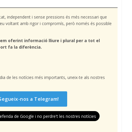
tat, independent i sense pressions és més necessari que
l teu voltant amb rigor i compromís, però només és possible
em oferint informació lliure i plural per a tot el
ort fa la diferència.
l dia de les notícies més importants, uneix-te als nostres
Segueix-nos a Telegram!
eferida de Google i no perdre't les nostres notícies