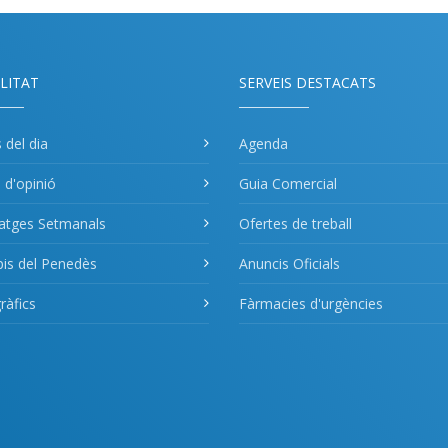
LITAT
SERVEIS DESTACATS
s del dia
Agenda
s d'opinió
Guia Comercial
atges Setmanals
Ofertes de treball
pis del Penedès
Anuncis Oficials
àfics
Fàrmacies d'urgències