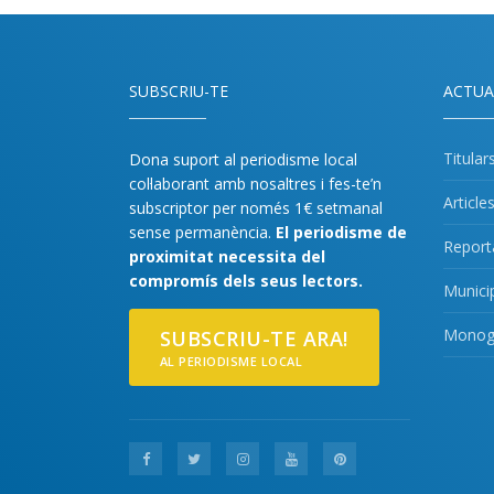
SUBSCRIU-TE
ACTUA
Titular
Dona suport al periodisme local
col·laborant amb nosaltres i fes-te’n
Article
subscriptor per només 1€ setmanal
sense permanència.
El periodisme de
Report
proximitat necessita del
compromís dels seus lectors.
Munici
Monogr
SUBSCRIU-TE ARA!
AL PERIODISME LOCAL