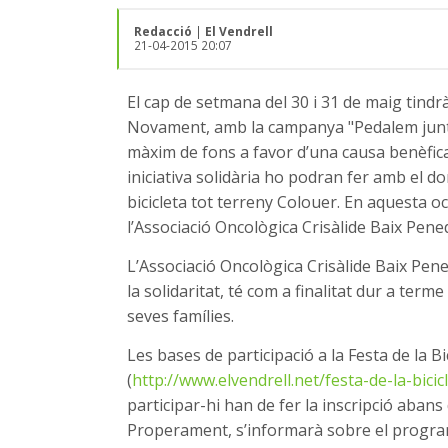
Redacció
|
El Vendrell
21-04-2015 20:07
El cap de setmana del 30 i 31 de maig tindrà 
Novament, amb la campanya "Pedalem junts 
màxim de fons a favor d’una causa benèfica
iniciativa solidària ho podran fer amb el d
bicicleta tot terreny Colouer. En aquesta o
l’Associació Oncològica Crisàlide Baix Pene
L’Associació Oncològica Crisàlide Baix Pened
la solidaritat, té com a finalitat dur a term
seves famílies.
Les bases de participació a la Festa de la B
(
http://www.elvendrell.net/festa-de-la-bicic
participar-hi han de fer la inscripció abans
Properament, s’informarà sobre el program