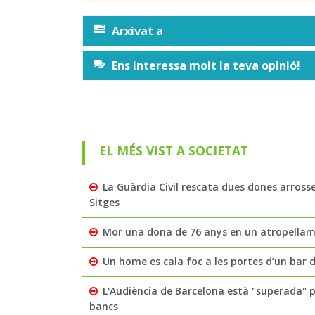
Arxivat a
Ens interessa molt la teva opinió!
EL MÉS VIST A SOCIETAT
La Guàrdia Civil rescata dues dones arross
Sitges
Mor una dona de 76 anys en un atropellamen
Un home es cala foc a les portes d’un bar de
L'Audiència de Barcelona està "superada" 
bancs