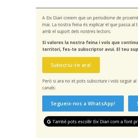
A Eix Diari creiem que un periodisme de proximi
mai. La nostra feina és explicar el que passa a
amb el suport dels nostres lectors.
Si valores la nostra feina i vols que continu
territori, fes-te subscriptor avui. El teu sup
Subscriu-te ara!
Però si ara no et pots subscriure i vols seguir a
canals:
Segueix-nos a WhatsApp!
També pots escollir Eix Diari com a font pr