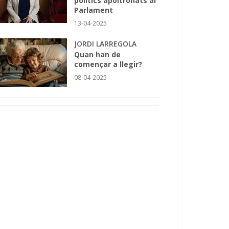
polítics apoltronats al
Parlament
13-04-2025
JORDI LARREGOLA
Quan han de
començar a llegir?
08-04-2025