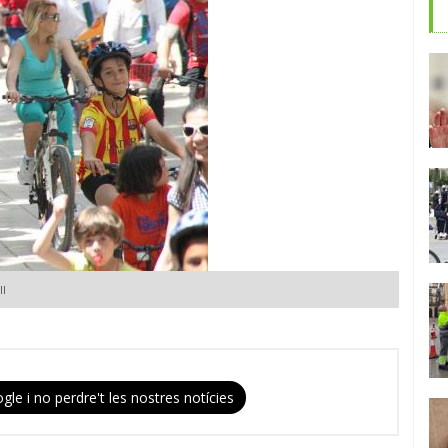
ll
gle i no perdre't les nostres notícies