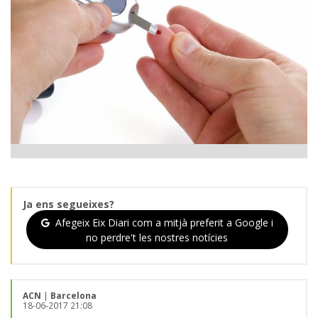
Ja ens segueixes?
Afegeix Eix Diari com a mitjà preferit a Google i
no perdre't les nostres notícies
ACN
|
Barcelona
18-06-2017 21:08