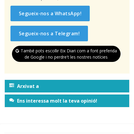
Segueix-nos a WhatsApp!
Segueix-nos a Telegram!
També pots escollir Eix Diari com a font preferida
de Google i no perdre't les nostres notícies
Arxivat a
Ens interessa molt la teva opinió!