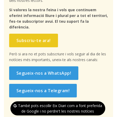
dels nostres lectors.
Si valores la nostra feina i vols que continuem
oferint informació lliure i plural per a tot el territori,
fes-te subscriptor avui. El teu suport fa la
diferència.
Subscriu-te ara!
Però si ara no et pots subscriure i vols seguir al dia de les
notícies més importants, uneix-te als nostres canals:
Segueix-nos a WhatsApp!
Segueix-nos a Telegram!
També pots escollir Eix Diari com a font preferida
de Google i no perdre't les nostres notícies