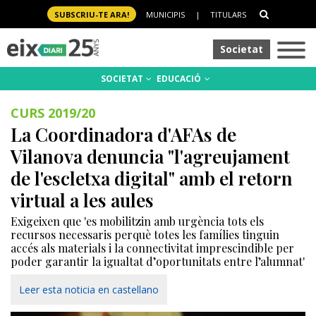
SUBSCRIU-TE ARA!
MUNICIPIS
|
TITULARS
Societat
SOCIETAT
EDUCACIÓ
CURS 2019/20
La Coordinadora d'AFAs de
Vilanova denuncia "l'agreujament
de l'escletxa digital" amb el retorn
virtual a les aules
Exigeixen que 'es mobilitzin amb urgència tots els
recursos necessaris perquè totes les famílies tinguin
accés als materials i la connectivitat imprescindible per
poder garantir la igualtat d’oportunitats entre l’alumnat'
Leer esta noticia en castellano