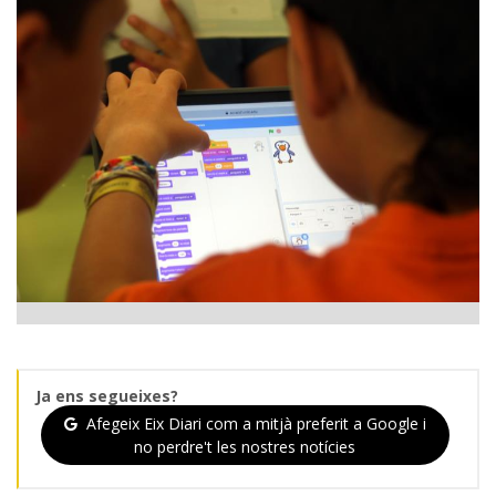
Ja ens segueixes?
Afegeix Eix Diari com a mitjà preferit a Google i
no perdre't les nostres notícies