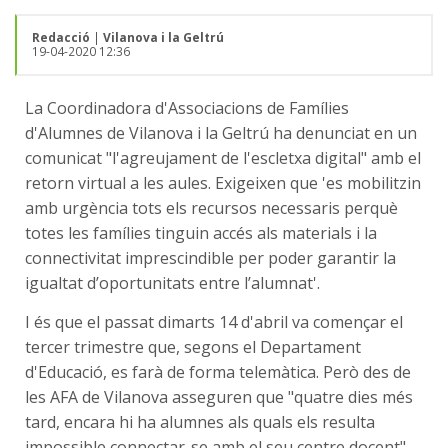
Redacció
|
Vilanova i la Geltrú
19-04-2020 12:36
La Coordinadora d'Associacions de Famílies
d'Alumnes de Vilanova i la Geltrú ha denunciat en un
comunicat "l'agreujament de l'escletxa digital" amb el
retorn virtual a les aules. Exigeixen que 'es mobilitzin
amb urgència tots els recursos necessaris perquè
totes les famílies tinguin accés als materials i la
connectivitat imprescindible per poder garantir la
igualtat d’oportunitats entre l’alumnat'.
I és que el passat dimarts 14 d'abril va començar el
tercer trimestre que, segons el Departament
d'Educació, es farà de forma telemàtica. Però des de
les AFA de Vilanova asseguren que "quatre dies més
tard, encara hi ha alumnes als quals els resulta
impossible connectar-se amb el seu centre docent".