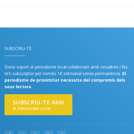
SUBSCRIU-TE
Dona suport al periodisme local col·laborant amb nosaltres i fes-
te’n subscriptor per només 1€ setmanal sense permanència.
El
periodisme de proximitat necessita del compromís dels
seus lectors.
SUBSCRIU-TE ARA!
AL PERIODISME LOCAL